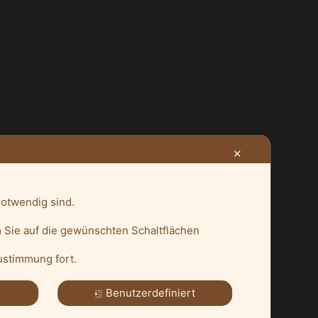
✕
notwendig sind.
 Sie auf die gewünschten Schaltflächen
Zustimmung fort.
THEME VON
ANDERS NORÉN
—
HOCH ↑
Benutzerdefiniert