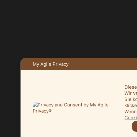
My Agile Privacy
Diese
Wir v
Sie k
klick
Wenn 
Cooki
© 2026
HEIMATVEREIN MELLE