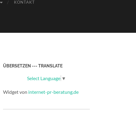
KONTAKT
ÜBERSETZEN --- TRANSLATE
Select Language
▼
Widget von
internet-pr-beratung.de