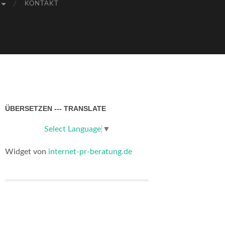
KONTAKT
ÜBERSETZEN --- TRANSLATE
Select Language
▼
Widget von
internet-pr-beratung.de