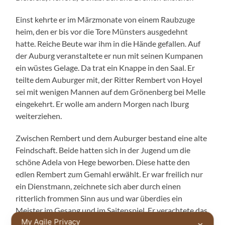
Einst kehrte er im Märzmonate von einem Raubzuge
heim, den er bis vor die Tore Münsters ausgedehnt
hatte. Reiche Beute war ihm in die Hände gefallen. Auf
der Auburg veranstaltete er nun mit seinen Kumpanen
ein wüstes Gelage. Da trat ein Knappe in den Saal. Er
teilte dem Auburger mit, der Ritter Rembert von Hoyel
sei mit wenigen Mannen auf dem Grönenberg bei Melle
eingekehrt. Er wolle am andern Morgen nach Iburg
weiterziehen.
Zwischen Rembert und dem Auburger bestand eine alte
Feindschaft. Beide hatten sich in der Jugend um die
schöne Adela von Hege beworben. Diese hatte den
edlen Rembert zum Gemahl erwählt. Er war freilich nur
ein Dienstmann, zeichnete sich aber durch einen
ritterlich frommen Sinn aus und war überdies ein
Meister im Gesang und im Saitenspiel. Er verachtete das
My Agile Privacy
Räuberleben vieler Ritter der damaligen Zeit und half