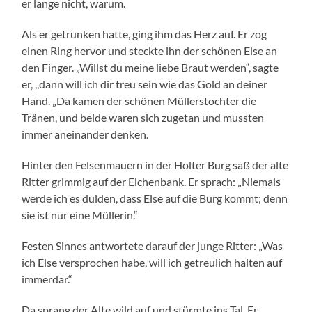
er lange nicht, warum.
Als er getrunken hatte, ging ihm das Herz auf. Er zog
einen Ring hervor und steckte ihn der schönen Else an
den Finger. „Willst du meine liebe Braut werden“, sagte
er, ,,dann will ich dir treu sein wie das Gold an deiner
Hand. „Da kamen der schönen Müllerstochter die
Tränen, und beide waren sich zugetan und mussten
immer aneinander denken.
Hinter den Felsenmauern in der Holter Burg saß der alte
Ritter grimmig auf der Eichenbank. Er sprach: „Niemals
werde ich es dulden, dass Else auf die Burg kommt; denn
sie ist nur eine Müllerin.“
Festen Sinnes antwortete darauf der junge Ritter: „Was
ich Else versprochen habe, will ich getreulich halten auf
immerdar.“
Da sprang der Alte wild auf und stürmte ins Tal. Er