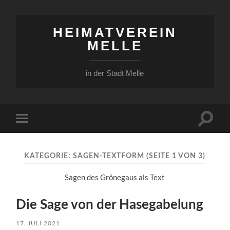
HEIMATVEREIN
MELLE
in der Stadt Melle
Suchfe
Mobile-
ein-/a
Menü
ein-/ausblenden
KATEGORIE:
SAGEN-TEXTFORM
(SEITE 1 VON 3)
Sagen des Grönegaus als Text
Die Sage von der Hasegabelung
17. JULI 2021