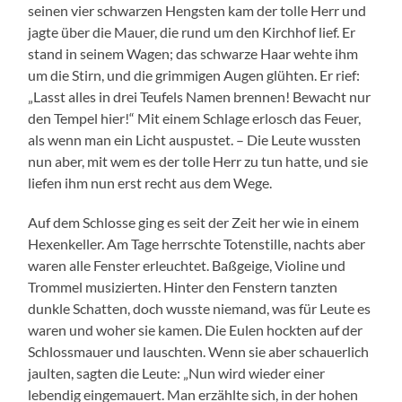
seinen vier schwarzen Hengsten kam der tolle Herr und
jagte über die Mauer, die rund um den Kirchhof lief. Er
stand in seinem Wagen; das schwarze Haar wehte ihm
um die Stirn, und die grimmigen Augen glühten. Er rief:
„Lasst alles in drei Teufels Namen brennen! Bewacht nur
den Tempel hier!“ Mit einem Schlage erlosch das Feuer,
als wenn man ein Licht auspustet. – Die Leute wussten
nun aber, mit wem es der tolle Herr zu tun hatte, und sie
liefen ihm nun erst recht aus dem Wege.
Auf dem Schlosse ging es seit der Zeit her wie in einem
Hexenkeller. Am Tage herrschte Totenstille, nachts aber
waren alle Fenster erleuchtet. Baßgeige, Violine und
Trommel musizierten. Hinter den Fenstern tanzten
dunkle Schatten, doch wusste niemand, was für Leute es
waren und woher sie kamen. Die Eulen hockten auf der
Schlossmauer und lauschten. Wenn sie aber schauerlich
jaulten, sagten die Leute: „Nun wird wieder einer
lebendig eingemauert. Man erzählte sich, in der hohen