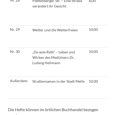
Nr. 28
Plettenberger Str. – Eine Straße
8,00
verändert ihr Gesicht
Nr. 29
10,00
Wetter und die Wetterfreien
Nr. 30
10,00
„De aule Rath“ – Leben und
Wirken des Mediziners Dr.
Ludwig Heilmann
Außerdem:
Straßennamen in der Stadt Melle
10.00
Die Hefte können im örtlichen Buchhandel bezogen