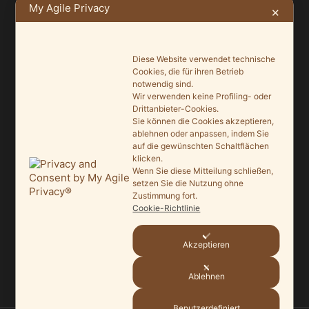
My Agile Privacy
✕
NEUSTE BEITRÄGE
Diese Website verwendet technische
Ein Leuchtturmprojekt für mehr Artenvielfalt
Cookies, die für ihren Betrieb
notwendig sind.
9. Juni 2026
Wir verwenden keine Profiling- oder
Drittanbieter-Cookies.
Saisonauftakt nach Maß im Grönegau-Museum
Sie können die Cookies akzeptieren,
ablehnen oder anpassen, indem Sie
20. Mai 2026
auf die gewünschten Schaltflächen
klicken.
Melle punktet beim „Tag des offenen Denkmals“
Wenn Sie diese Mitteilung schließen,
27. September 2025
setzen Sie die Nutzung ohne
Zustimmung fort.
Ein Schaufenster der Denkmalpflege
Cookie-Richtlinie
7. September 2025
Akzeptieren
Mit vergrößertem Führungsteam in die Zukunft
3. September 2025
Ablehnen
Benutzerdefiniert