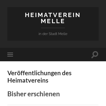
HEIMATVEREIN
MELLE
in der Stadt Melle
Suchfe
Mobile-
ein-/a
Menü
ein-/ausblenden
Veröffentlichungen des
Heimatvereins
Bisher erschienen