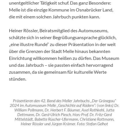
unentgeltlicher Tätigkeit schuf. Das ganz Besondere:
Melle ist die einzige Kommune im Osnabrücker Land,
die mit einem solchen Jahrbuch punkten kann.
Heiner Rössler, Beiratsmitglied des Automuseums,
schätzte sich in seiner Begrüßungsansprache glücklich,
„eine illustre Runde“ zu dieser Präsentation in der weit
über die Grenzen der Stadt Melle hinaus bekannten
Einrichtung willkommen heißen zu dürfen. Das Museum
und das Jahrbuch – sie passten einfach hervorragend
zusammen, da sie gemeinsam für kulturelle Werte
stünden.
Präsentieren den 42. Band des Meller Jahrbuchs „Der Grönegau“
2024 im Automuseum Melle „Geschichte auf Rädern“: (von links) Dr.
William Pollmann, Dr. Herbert F. Bäumer, Axel Rothkehl, Jutta
Dettmann, Dr. Gerd-Ulrich Piesch, Hon.-Prof. Dr. Fritz-Gerd
Mittelstädt, Babette Rüscher-Ufermann, Christiane Rottmann,
Heiner Rössler und Jürgen Krämer. Foto: Stefan Gelhot