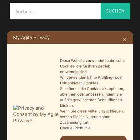
Suchen
nach:
My Agile Privacy
✕
NEUSTE BEITRÄGE
Diese Website verwendet technische
Ein Leuchtturmprojekt für mehr Artenvielfalt
Cookies, die für ihren Betrieb
9. Juni 2026
notwendig sind.
Wir verwenden keine Profiling- oder
Drittanbieter-Cookies.
Saisonauftakt nach Maß im Grönegau-Museum
Sie können die Cookies akzeptieren,
20. Mai 2026
ablehnen oder anpassen, indem Sie
auf die gewünschten Schaltflächen
Melle punktet beim „Tag des offenen Denkmals“
klicken.
Wenn Sie diese Mitteilung schließen,
27. September 2025
setzen Sie die Nutzung ohne
Zustimmung fort.
Ein Schaufenster der Denkmalpflege
Cookie-Richtlinie
7. September 2025