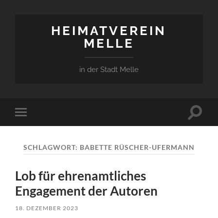
HEIMATVEREIN
MELLE
in der Stadt Melle
Suchfe
Mobile-
ein-/a
Menü
ein-/ausblenden
SCHLAGWORT:
BABETTE RÜSCHER-UFERMANN
Lob für ehrenamtliches
Engagement der Autoren
18. DEZEMBER 2023