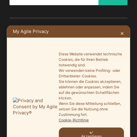
My Agile Privacy
✕
NEUSTE BEITRÄGE
Ein Leuchtturmprojekt für mehr Artenvielfalt
Diese Website verwendet technische
9. Juni 2026
Cookies, die für ihren Betrieb
notwendig sind.
Saisonauftakt nach Maß im Grönegau-Museum
Wir verwenden keine Profiling- oder
20. Mai 2026
Drittanbieter-Cookies.
Sie können die Cookies akzeptieren,
ablehnen oder anpassen, indem Sie
Melle punktet beim „Tag des offenen Denkmals“
auf die gewünschten Schaltflächen
27. September 2025
klicken.
Wenn Sie diese Mitteilung schließen,
Ein Schaufenster der Denkmalpflege
setzen Sie die Nutzung ohne
Zustimmung fort.
7. September 2025
Cookie-Richtlinie
Mit vergrößertem Führungsteam in die Zukunft
3. September 2025
Akzeptieren