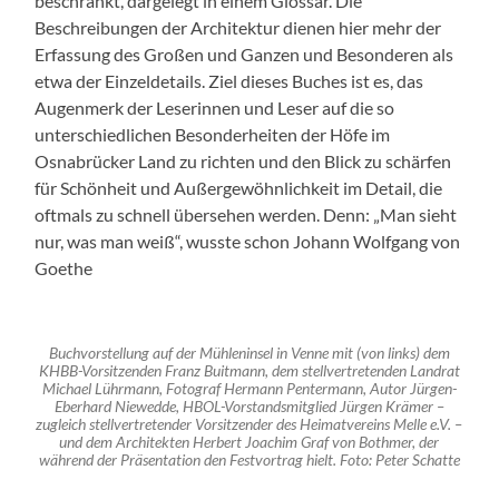
beschränkt, dargelegt in einem Glossar. Die
Beschreibungen der Architektur dienen hier mehr der
Erfassung des Großen und Ganzen und Besonderen als
etwa der Einzeldetails. Ziel dieses Buches ist es, das
Augenmerk der Leserinnen und Leser auf die so
unterschiedlichen Besonderheiten der Höfe im
Osnabrücker Land zu richten und den Blick zu schärfen
für Schönheit und Außergewöhnlichkeit im Detail, die
oftmals zu schnell übersehen werden. Denn: „Man sieht
nur, was man weiß“, wusste schon Johann Wolfgang von
Goethe
Buchvorstellung auf der Mühleninsel in Venne mit (von links) dem
KHBB-Vorsitzenden Franz Buitmann, dem stellvertretenden Landrat
Michael Lührmann, Fotograf Hermann Pentermann, Autor Jürgen-
Eberhard Niewedde, HBOL-Vorstandsmitglied Jürgen Krämer –
zugleich stellvertretender Vorsitzender des Heimatvereins Melle e.V. –
und dem Architekten Herbert Joachim Graf von Bothmer, der
während der Präsentation den Festvortrag hielt. Foto: Peter Schatte