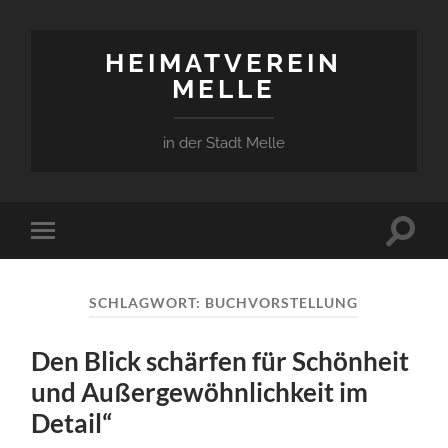
HEIMATVEREIN
MELLE
in der Stadt Melle
Suchfe
Mobile-
ein-/a
Menü
ein-/ausblenden
SCHLAGWORT:
BUCHVORSTELLUNG
Den Blick schärfen für Schönheit
und Außergewöhnlichkeit im
Detail“