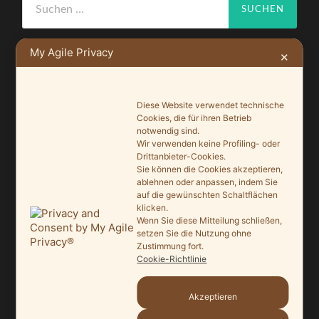
nach:
My Agile Privacy
✕
NEUSTE BEITRÄGE
Diese Website verwendet technische
Cookies, die für ihren Betrieb
Ein Leuchtturmprojekt für mehr Artenvielfalt
notwendig sind.
Wir verwenden keine Profiling- oder
9. Juni 2026
Drittanbieter-Cookies.
Sie können die Cookies akzeptieren,
Saisonauftakt nach Maß im Grönegau-Museum
ablehnen oder anpassen, indem Sie
20. Mai 2026
auf die gewünschten Schaltflächen
klicken.
Wenn Sie diese Mitteilung schließen,
Melle punktet beim „Tag des offenen Denkmals“
setzen Sie die Nutzung ohne
27. September 2025
Zustimmung fort.
Cookie-Richtlinie
Ein Schaufenster der Denkmalpflege
7. September 2025
Akzeptieren
Mit vergrößertem Führungsteam in die Zukunft