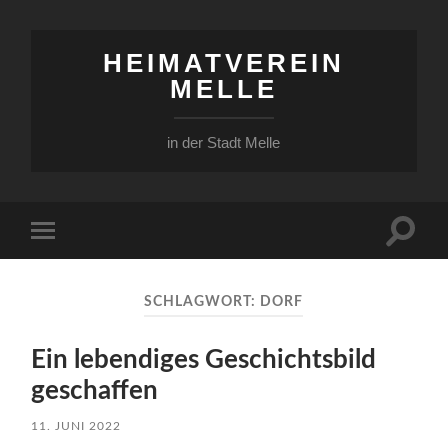
HEIMATVEREIN
MELLE
in der Stadt Melle
Suchfe
Mobile-
ein-/a
Menü
ein-/ausblenden
SCHLAGWORT:
DORF
Ein lebendiges Geschichtsbild
geschaffen
11. JUNI 2022