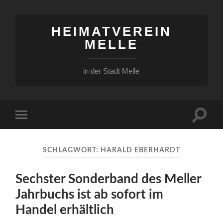
HEIMATVEREIN
MELLE
in der Stadt Melle
Suchfe
Mobile-
ein-/a
Menü
ein-/ausblenden
SCHLAGWORT:
HARALD EBERHARDT
Sechster Sonderband des Meller
Jahrbuchs ist ab sofort im
Handel erhältlich