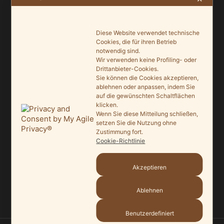
NEUSTE BEITRÄGE
Diese Website verwendet technische
Cookies, die für ihren Betrieb
Ein Leuchtturmprojekt für mehr Artenvielfalt
notwendig sind.
Wir verwenden keine Profiling- oder
9. Juni 2026
Drittanbieter-Cookies.
Sie können die Cookies akzeptieren,
Saisonauftakt nach Maß im Grönegau-Museum
ablehnen oder anpassen, indem Sie
20. Mai 2026
auf die gewünschten Schaltflächen
klicken.
Wenn Sie diese Mitteilung schließen,
Melle punktet beim „Tag des offenen Denkmals“
setzen Sie die Nutzung ohne
27. September 2025
Zustimmung fort.
Cookie-Richtlinie
Ein Schaufenster der Denkmalpflege
7. September 2025
Akzeptieren
Mit vergrößertem Führungsteam in die Zukunft
Ablehnen
3. September 2025
Benutzerdefiniert