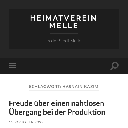
HEIMATVEREIN
MELLE
in der Stadt Melle
Suchfe
Mobile-
ein-/a
Menü
ein-/ausblenden
SCHLAGWORT:
HASNAIN KAZIM
Freude über einen nahtlosen
Übergang bei der Produktion
15. OKTOBER 2022