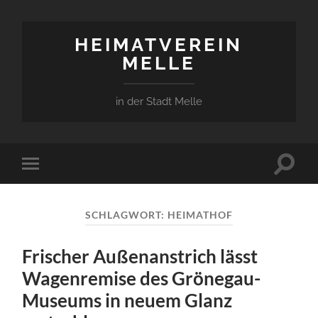
HEIMATVEREIN
MELLE
in der Stadt Melle
Suchfe
Mobile-
ein-/a
Menü
ein-/ausblenden
SCHLAGWORT:
HEIMATHOF
Frischer Außenanstrich lässt
Wagenremise des Grönegau-
Museums in neuem Glanz