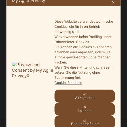
My Agile Privacy
✕
NEUSTE BEITRÄGE
Diese Website verwendet technische
Ein Leuchtturmprojekt für mehr Artenvielfalt
Cookies, die für ihren Betrieb
9. Juni 2026
notwendig sind.
Wir verwenden keine Profiling- oder
Saisonauftakt nach Maß im Grönegau-Museum
Drittanbieter-Cookies.
Sie können die Cookies akzeptieren,
20. Mai 2026
ablehnen oder anpassen, indem Sie
auf die gewünschten Schaltflächen
Melle punktet beim „Tag des offenen Denkmals“
klicken.
27. September 2025
Wenn Sie diese Mitteilung schließen,
setzen Sie die Nutzung ohne
Zustimmung fort.
Ein Schaufenster der Denkmalpflege
Cookie-Richtlinie
7. September 2025
Mit vergrößertem Führungsteam in die Zukunft
Akzeptieren
3. September 2025
Ablehnen
Benutzerdefiniert