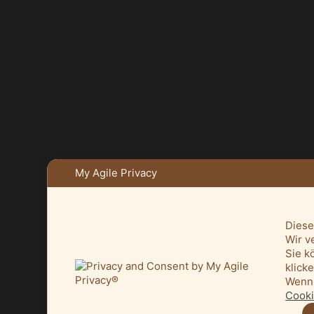
My Agile Privacy
Diese
Wir v
Sie k
klick
Wenn 
Cooki
© 2026
HEIMATVEREIN MELLE