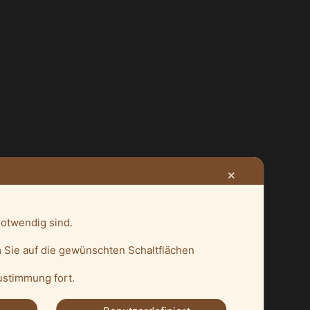
✕
notwendig sind.
 Sie auf die gewünschten Schaltflächen
Zustimmung fort.
THEME VON
ANDERS NORÉN
—
HOCH ↑