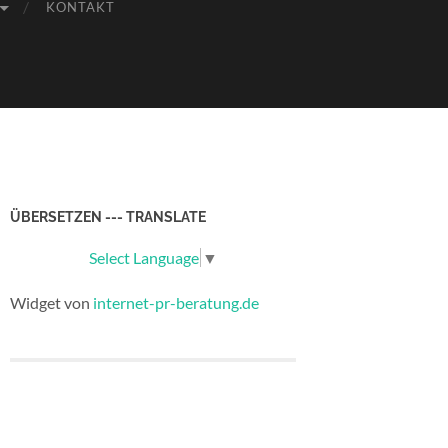
KONTAKT
ÜBERSETZEN --- TRANSLATE
Select Language
▼
Widget von
internet-pr-beratung.de