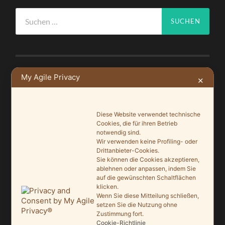
Suchen
nach:
My Agile Privacy
✕
NEUSTE BEITRÄGE
Ein Leuchtturmprojekt für mehr Artenvielfalt
Diese Website verwendet technische
9. Juni 2026
Cookies, die für ihren Betrieb
notwendig sind.
Saisonauftakt nach Maß im Grönegau-Museum
Wir verwenden keine Profiling- oder
20. Mai 2026
Drittanbieter-Cookies.
Sie können die Cookies akzeptieren,
ablehnen oder anpassen, indem Sie
Melle punktet beim „Tag des offenen Denkmals“
auf die gewünschten Schaltflächen
27. September 2025
klicken.
Wenn Sie diese Mitteilung schließen,
Ein Schaufenster der Denkmalpflege
setzen Sie die Nutzung ohne
Zustimmung fort.
7. September 2025
Cookie-Richtlinie