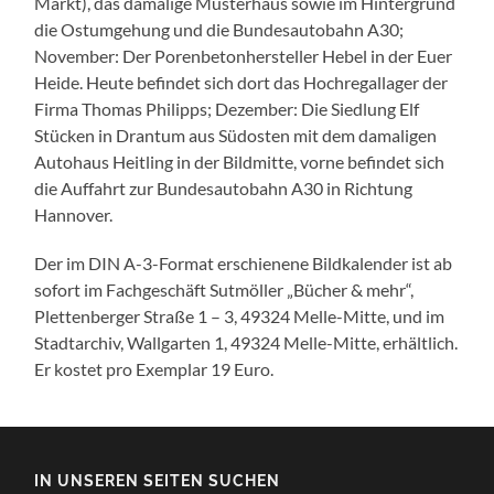
Markt), das damalige Musterhaus sowie im Hintergrund
die Ostumgehung und die Bundesautobahn A30;
November: Der Porenbetonhersteller Hebel in der Euer
Heide. Heute befindet sich dort das Hochregallager der
Firma Thomas Philipps; Dezember: Die Siedlung Elf
Stücken in Drantum aus Südosten mit dem damaligen
Autohaus Heitling in der Bildmitte, vorne befindet sich
die Auffahrt zur Bundesautobahn A30 in Richtung
Hannover.
Der im DIN A-3-Format erschienene Bildkalender ist ab
sofort im Fachgeschäft Sutmöller „Bücher & mehr“,
Plettenberger Straße 1 – 3, 49324 Melle-Mitte, und im
Stadtarchiv, Wallgarten 1, 49324 Melle-Mitte, erhältlich.
Er kostet pro Exemplar 19 Euro.
IN UNSEREN SEITEN SUCHEN