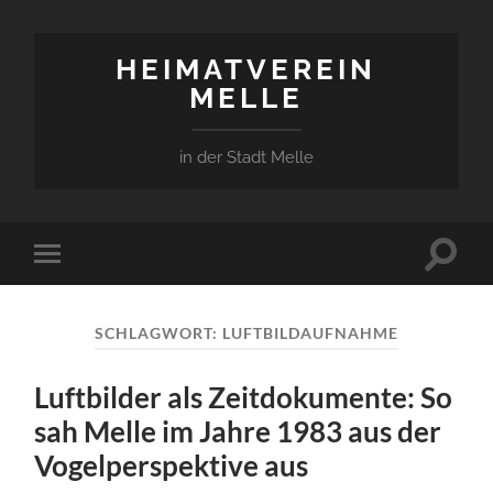
HEIMATVEREIN
MELLE
in der Stadt Melle
Suchfe
Mobile-
ein-/a
Menü
ein-/ausblenden
SCHLAGWORT:
LUFTBILDAUFNAHME
Luftbilder als Zeitdokumente: So
sah Melle im Jahre 1983 aus der
Vogelperspektive aus