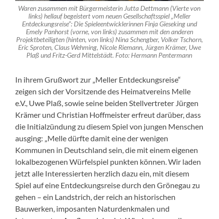
Waren zusammen mit Bürgermeisterin Jutta Dettmann (Vierte von
links) hellauf begeistert vom neuen Gesellschaftsspiel „Meller
Entdeckungsreise“: Die Spieleentwicklerinnen Finja Gieseking und
Emely Panhorst (vorne, von links) zusammen mit den anderen
Projektbeteiligten (hinten, von links) Nina Schengber, Volker Tschorn,
Eric Sproten, Claus Wehming, Nicole Riemann, Jürgen Krämer, Uwe
Plaß und Fritz-Gerd Mittelstädt. Foto: Hermann Pentermann
In ihrem Grußwort zur „Meller Entdeckungsreise“
zeigen sich der Vorsitzende des Heimatvereins Melle
e.V., Uwe Plaß, sowie seine beiden Stellvertreter Jürgen
Krämer und Christian Hoffmeister erfreut darüber, dass
die Initialzündung zu diesem Spiel von jungen Menschen
ausging: „Melle dürfte damit eine der wenigen
Kommunen in Deutschland sein, die mit einem eigenen
lokalbezogenen Würfelspiel punkten können. Wir laden
jetzt alle Interessierten herzlich dazu ein, mit diesem
Spiel auf eine Entdeckungsreise durch den Grönegau zu
gehen – ein Landstrich, der reich an historischen
Bauwerken, imposanten Naturdenkmalen und