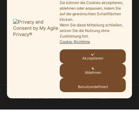
Sie können die Cookies akzeptieren,
20. Mai 2026
ablehnen oder anpassen, indem Sie
auf die gewünschten Schaltflächen
klicken.
Melle punktet beim „Tag des offenen Denkmals“
Wenn Sie diese Mitteilung schließen,
27. September 2025
setzen Sie die Nutzung ohne
Zustimmung fort.
Ein Schaufenster der Denkmalpflege
Cookie-Richtlinie
7. September 2025
Akzeptieren
Mit vergrößertem Führungsteam in die Zukunft
3. September 2025
Ablehnen
Benutzerdefiniert
© 2026
HEIMATVEREIN MELLE
—
HOCH ↑