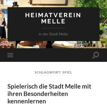
HEIMATVEREIN
MELLE
in der Stadt Melle
Suchfe
Mobile-
ein-/a
Menü
ein-/ausblenden
SCHLAGWORT:
SPIEL
Spielerisch die Stadt Melle mit
ihren Besonderheiten
kennenlernen