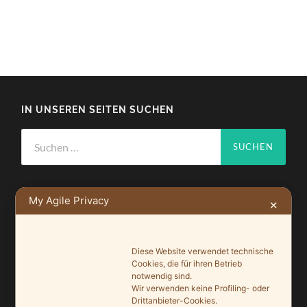
IN UNSEREN SEITEN SUCHEN
Suchen
nach:
My Agile Privacy
✕
NEUSTE BEITRÄGE
Diese Website verwendet technische
Ein Leuchtturmprojekt für mehr Artenvielfalt
Cookies, die für ihren Betrieb
notwendig sind.
9. Juni 2026
Wir verwenden keine Profiling- oder
Drittanbieter-Cookies.
Saisonauftakt nach Maß im Grönegau-Museum