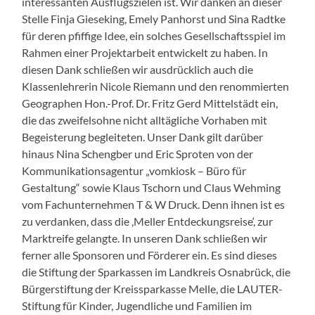
interessanten Ausflugszielen ist. Wir danken an dieser
Stelle Finja Gieseking, Emely Panhorst und Sina Radtke
für deren pfiffige Idee, ein solches Gesellschaftsspiel im
Rahmen einer Projektarbeit entwickelt zu haben. In
diesen Dank schließen wir ausdrücklich auch die
Klassenlehrerin Nicole Riemann und den renommierten
Geographen Hon.-Prof. Dr. Fritz Gerd Mittelstädt ein,
die das zweifelsohne nicht alltägliche Vorhaben mit
Begeisterung begleiteten. Unser Dank gilt darüber
hinaus Nina Schengber und Eric Sproten von der
Kommunikationsagentur „vomkiosk – Büro für
Gestaltung“ sowie Klaus Tschorn und Claus Wehming
vom Fachunternehmen T & W Druck. Denn ihnen ist es
zu verdanken, dass die ,Meller Entdeckungsreise‘, zur
Marktreife gelangte. In unseren Dank schließen wir
ferner alle Sponsoren und Förderer ein. Es sind dieses
die Stiftung der Sparkassen im Landkreis Osnabrück, die
Bürgerstiftung der Kreissparkasse Melle, die LAUTER-
Stiftung für Kinder, Jugendliche und Familien im