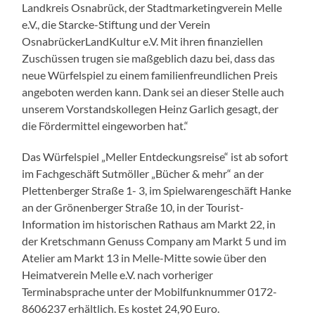
Landkreis Osnabrück, der Stadtmarketingverein Melle
e.V., die Starcke-Stiftung und der Verein
OsnabrückerLandKultur e.V. Mit ihren finanziellen
Zuschüssen trugen sie maßgeblich dazu bei, dass das
neue Würfelspiel zu einem familienfreundlichen Preis
angeboten werden kann. Dank sei an dieser Stelle auch
unserem Vorstandskollegen Heinz Garlich gesagt, der
die Fördermittel eingeworben hat.“
Das Würfelspiel „Meller Entdeckungsreise“ ist ab sofort
im Fachgeschäft Sutmöller „Bücher & mehr“ an der
Plettenberger Straße 1- 3, im Spielwarengeschäft Hanke
an der Grönenberger Straße 10, in der Tourist-
Information im historischen Rathaus am Markt 22, in
der Kretschmann Genuss Company am Markt 5 und im
Atelier am Markt 13 in Melle-Mitte sowie über den
Heimatverein Melle e.V. nach vorheriger
Terminabsprache unter der Mobilfunknummer 0172-
8606237 erhältlich. Es kostet 24,90 Euro.