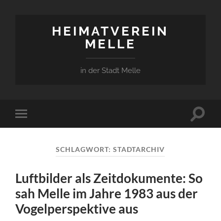
HEIMATVEREIN
MELLE
in der Stadt Melle
Suchfe
Mobile-
ein-/a
Menü
ein-/ausblenden
SCHLAGWORT:
STADTARCHIV
Luftbilder als Zeitdokumente: So
sah Melle im Jahre 1983 aus der
Vogelperspektive aus