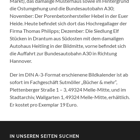
Markt), das damalige Musterhaus sowie im Hintergrund
die Ostumgehung und die Bundesautobahn A30;
November: Der Porenbetonhersteller Hebel in der Euer
Heide. Heute befindet sich dort das Hochregallager der
Firma Thomas Philipps; Dezember: Die Siedlung Elf
Stücken in Drantum aus Südosten mit dem damaligen
Autohaus Heitling in der Bildmitte, vorne befindet sich
die Auffahrt zur Bundesautobahn A30 in Richtung
Hannover.
Der im DIN A-3-Format erschienene Bildkalender ist ab
sofort im Fachgeschäft Sutmöller „Bücher & mehr“,
Plettenberger Straße 1 – 3, 49324 Melle-Mitte, und im
Stadtarchiv, Wallgarten 1, 49324 Melle-Mitte, erhältlich.
Er kostet pro Exemplar 19 Euro.
IN UNSEREN SEITEN SUCHEN