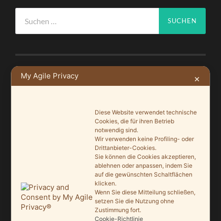
Suchen
nach:
My Agile Privacy
✕
NEUSTE BEITRÄGE
Ein Leuchtturmprojekt für mehr Artenvielfalt
Diese Website verwendet technische
9. Juni 2026
Cookies, die für ihren Betrieb
notwendig sind.
Saisonauftakt nach Maß im Grönegau-Museum
Wir verwenden keine Profiling- oder
20. Mai 2026
Drittanbieter-Cookies.
Sie können die Cookies akzeptieren,
ablehnen oder anpassen, indem Sie
Melle punktet beim „Tag des offenen Denkmals“
auf die gewünschten Schaltflächen
27. September 2025
klicken.
Wenn Sie diese Mitteilung schließen,
Ein Schaufenster der Denkmalpflege
setzen Sie die Nutzung ohne
Zustimmung fort.
7. September 2025
Cookie-Richtlinie