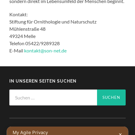
sondern direkt im Lebensumfeld der Menschen beginnt.
Kontakt:
Stiftung für Ornithologie und Naturschutz
Mühlenstraße 48
49324 Melle
Telefon 05422/9289328
E-Mail
kontakt@son-net.de
IN UNSEREN SEITEN SUCHEN
Suchen
nach:
My Agile Privacy
NEUSTE BEITRÄGE
✕