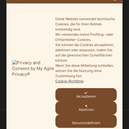
Ein Leuchtturmprojekt für mehr Artenvielfalt
Diese Website verwendet technische
9. Juni 2026
Cookies, die für ihren Betrieb
notwendig sind.
Saisonauftakt nach Maß im Grönegau-Museum
Wir verwenden keine Profiling- oder
20. Mai 2026
Drittanbieter-Cookies.
Sie können die Cookies akzeptieren,
Melle punktet beim „Tag des offenen Denkmals“
ablehnen oder anpassen, indem Sie
auf die gewünschten Schaltflächen
27. September 2025
klicken.
Wenn Sie diese Mitteilung schließen,
Ein Schaufenster der Denkmalpflege
setzen Sie die Nutzung ohne
Zustimmung fort.
7. September 2025
Cookie-Richtlinie
Mit vergrößertem Führungsteam in die Zukunft
3. September 2025
Akzeptieren
Ablehnen
© 2026
HEIMATVEREIN MELLE
—
HOCH ↑
Benutzerdefiniert