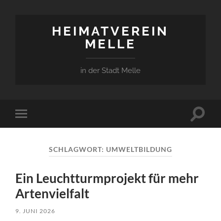
HEIMATVEREIN
MELLE
in der Stadt Melle
Suchfe
Mobile-
ein-/a
Menü
ein-/ausblenden
SCHLAGWORT:
UMWELTBILDUNG
Ein Leuchtturmprojekt für mehr
Artenvielfalt
9. JUNI 2026