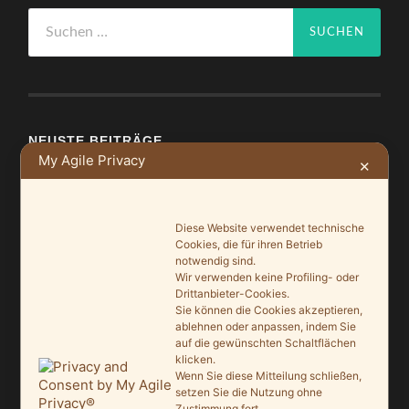
Suchen
nach:
NEUSTE BEITRÄGE
My Agile Privacy
✕
Ein Leuchtturmprojekt für mehr Artenvielfalt
9. Juni 2026
Diese Website verwendet technische
Cookies, die für ihren Betrieb
Saisonauftakt nach Maß im Grönegau-Museum
notwendig sind.
20. Mai 2026
Wir verwenden keine Profiling- oder
Drittanbieter-Cookies.
Melle punktet beim „Tag des offenen Denkmals“
Sie können die Cookies akzeptieren,
ablehnen oder anpassen, indem Sie
27. September 2025
auf die gewünschten Schaltflächen
klicken.
Ein Schaufenster der Denkmalpflege
Wenn Sie diese Mitteilung schließen,
7. September 2025
setzen Sie die Nutzung ohne
Zustimmung fort.