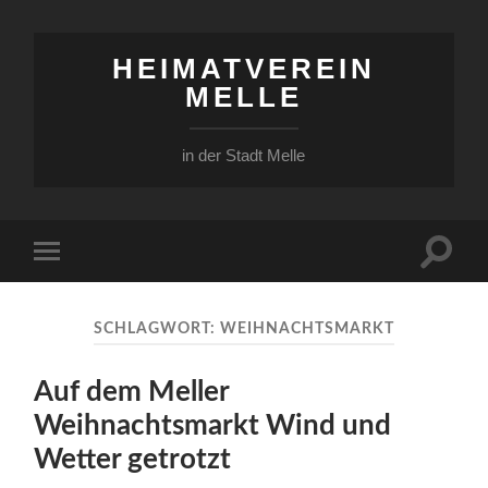
HEIMATVEREIN
MELLE
in der Stadt Melle
Suchfe
Mobile-
ein-/a
Menü
ein-/ausblenden
SCHLAGWORT:
WEIHNACHTSMARKT
Auf dem Meller
Weihnachtsmarkt Wind und
Wetter getrotzt