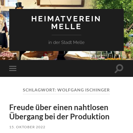
HEIMATVEREIN
MELLE
in der Stadt Melle
Suchfe
Mobile-
ein-/a
Menü
ein-/ausblenden
SCHLAGWORT:
WOLFGANG ISCHINGER
Freude über einen nahtlosen
Übergang bei der Produktion
15. OKTOBER 2022