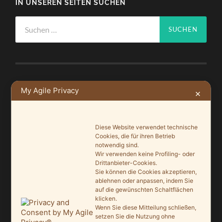
IN UNSEREN SEITEN SUCHEN
Suchen
nach:
NEUSTE BEITRÄGE
My Agile Privacy
✕
Ein Leuchtturmprojekt für mehr Artenvielfalt
9. Juni 2026
Diese Website verwendet technische
Cookies, die für ihren Betrieb
Saisonauftakt nach Maß im Grönegau-Museum
notwendig sind.
Wir verwenden keine Profiling- oder
20. Mai 2026
Drittanbieter-Cookies.
Sie können die Cookies akzeptieren,
Melle punktet beim „Tag des offenen Denkmals“
ablehnen oder anpassen, indem Sie
27. September 2025
auf die gewünschten Schaltflächen
klicken.
Wenn Sie diese Mitteilung schließen,
Ein Schaufenster der Denkmalpflege
setzen Sie die Nutzung ohne