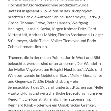
Hochleistungsdruckmaschine produziert wurde,
umfasst insgesamt 256 Seiten. In das Buchprojekt
brachten sich die Autoren Sabine Bredemeyer, Hartwig
Grobe, Thomas Grove, Peter Hansen, Wolfgang
Ischinger, Hasnain Kazim, Jürgen Krämer, Fritz-Gerd
Mittelstädt, Andreas Mölder, Florian Stockmann, Ludger
Stühlmeyer, Malin Tiebel, Volker Tiemeyer und Bodo
Zehm ehrenamtlich ein.
Themen, die in der neuen Publikation in Wort und Bild
beleuchtet werden, sind unter anderem „Der Wandel in
der Meller Vogelwelt am Beispiel Hustädtes“, „Wald und
Waldbesitzende im Gebiet der Stadt Melle – Geschichte
und Gegenwart“, „Die Diedrichsburg – ein
Sehnsuchtsort des 19. Jahrhunderts“, „Küchen aus Melle
– Entwicklung und wirtschaftliche Bedeutung in unserer
Region“ , „Die Kunst ist nämlich mein Lebenssinn:
Reinhard Klink – oder wie ein Osnabrücker Grafiker,
Illustrator und Maler die Stadt Melle künstlerisch für