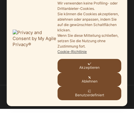
Saisonauftakt nach Maß im Grönegau-Museum
Wir verwenden keine Profiling- oder
Drittanbieter-Cookies.
20. Mai 2026
Sie können die Cookies akzeptieren,
ablehnen oder anpassen, indem Sie
Melle punktet beim „Tag des offenen Denkmals“
auf die gewünschten Schaltflächen
27. September 2025
klicken.
Wenn Sie diese Mitteilung schließen,
setzen Sie die Nutzung ohne
Ein Schaufenster der Denkmalpflege
Zustimmung fort.
7. September 2025
Cookie-Richtlinie
Mit vergrößertem Führungsteam in die Zukunft
Akzeptieren
3. September 2025
Ablehnen
Benutzerdefiniert
© 2026
HEIMATVEREIN MELLE
—
HOCH ↑