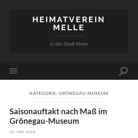
HEIMATVEREIN
MELLE
in der Stadt Melle
Suchfe
Mobile-
ein-/a
Menü
ein-/ausblenden
KATEGORIE:
GRÖNEGAU-MUSEUM
Saisonauftakt nach Maß im
Grönegau-Museum
20. MAI 2026