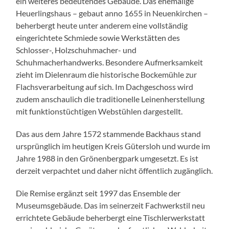
ein weiteres bedeutendes Gebäude. Das ehemalige
Heuerlingshaus – gebaut anno 1655 in Neuenkirchen –
beherbergt heute unter anderem eine vollständig
eingerichtete Schmiede sowie Werkstätten des
Schlosser-, Holzschuhmacher- und
Schuhmacherhandwerks. Besondere Aufmerksamkeit
zieht im Dielenraum die historische Bockemühle zur
Flachsverarbeitung auf sich. Im Dachgeschoss wird
zudem anschaulich die traditionelle Leinenherstellung
mit funktionstüchtigen Webstühlen dargestellt.
Das aus dem Jahre 1572 stammende Backhaus stand
ursprünglich im heutigen Kreis Gütersloh und wurde im
Jahre 1988 in den Grönenbergpark umgesetzt. Es ist
derzeit verpachtet und daher nicht öffentlich zugänglich.
Die Remise ergänzt seit 1997 das Ensemble der
Museumsgebäude. Das im seinerzeit Fachwerkstil neu
errichtete Gebäude beherbergt eine Tischlerwerkstatt