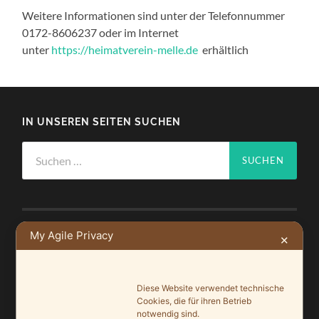
Weitere Informationen sind unter der Telefonnummer
0172-8606237 oder im Internet
unter
https://heimatverein-melle.de
erhältlich
IN UNSEREN SEITEN SUCHEN
Suchen
nach:
My Agile Privacy
✕
NEUSTE BEITRÄGE
Ein Leuchtturmprojekt für mehr Artenvielfalt
Diese Website verwendet technische
9. Juni 2026
Cookies, die für ihren Betrieb
notwendig sind.