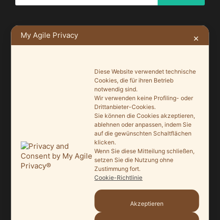
My Agile Privacy
✕
NEUSTE BEITRÄGE
Diese Website verwendet technische
Ein Leuchtturmprojekt für mehr Artenvielfalt
Cookies, die für ihren Betrieb
9. Juni 2026
notwendig sind.
Wir verwenden keine Profiling- oder
Saisonauftakt nach Maß im Grönegau-Museum
Drittanbieter-Cookies.
Sie können die Cookies akzeptieren,
20. Mai 2026
ablehnen oder anpassen, indem Sie
auf die gewünschten Schaltflächen
Melle punktet beim „Tag des offenen Denkmals“
klicken.
Wenn Sie diese Mitteilung schließen,
27. September 2025
setzen Sie die Nutzung ohne
Zustimmung fort.
Ein Schaufenster der Denkmalpflege
Cookie-Richtlinie
7. September 2025
Akzeptieren
Mit vergrößertem Führungsteam in die Zukunft
3. September 2025