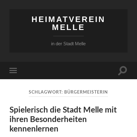
HEIMATVEREIN
MELLE
in der Stadt Melle
Suchfe
Mobile-
ein-/a
Menü
ein-/ausblenden
SCHLAGWORT:
BÜRGERMEISTERIN
Spielerisch die Stadt Melle mit
ihren Besonderheiten
kennenlernen