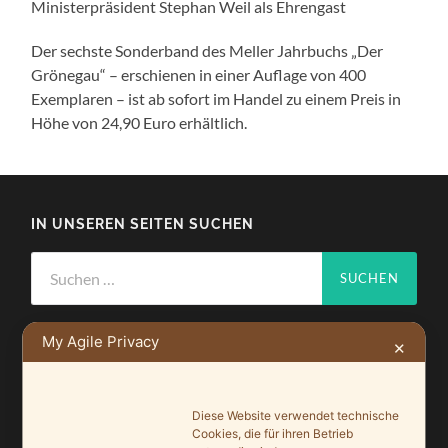
Ministerpräsident Stephan Weil als Ehrengast
Der sechste Sonderband des Meller Jahrbuchs „Der
Grönegau“ – erschienen in einer Auflage von 400
Exemplaren – ist ab sofort im Handel zu einem Preis in
Höhe von 24,90 Euro erhältlich.
IN UNSEREN SEITEN SUCHEN
Suchen
nach:
My Agile Privacy
✕
NEUSTE BEITRÄGE
Diese Website verwendet technische
Cookies, die für ihren Betrieb
Ein Leuchtturmprojekt für mehr Artenvielfalt