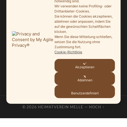
notwendig sind.
9. Juni 2026
Wir verwenden keine Profiling- oder
Drittanbieter-Cookies.
Sie können die Cookies akzeptieren,
Saisonauftakt nach Maß im Grönegau-Museum
ablehnen oder anpassen, indem Sie
20. Mai 2026
auf die gewünschten Schaltflächen
klicken.
Melle punktet beim „Tag des offenen Denkmals“
Wenn Sie diese Mitteilung schließen,
setzen Sie die Nutzung ohne
27. September 2025
Zustimmung fort.
Cookie-Richtlinie
Ein Schaufenster der Denkmalpflege
7. September 2025
Akzeptieren
Mit vergrößertem Führungsteam in die Zukunft
Ablehnen
3. September 2025
Benutzerdefiniert
© 2026
HEIMATVEREIN MELLE
—
HOCH ↑