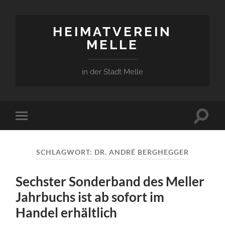
HEIMATVEREIN
MELLE
in der Stadt Melle
Suchfe
Mobile-
ein-/a
Menü
ein-/ausblenden
SCHLAGWORT:
DR. ANDRÉ BERGHEGGER
Sechster Sonderband des Meller
Jahrbuchs ist ab sofort im
Handel erhältlich