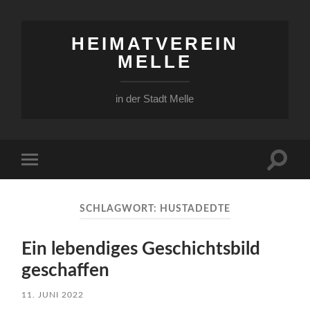
HEIMATVEREIN
MELLE
in der Stadt Melle
Suchfe
Mobile-
ein-/a
Menü
ein-/ausblenden
SCHLAGWORT:
HUSTADEDTE
Ein lebendiges Geschichtsbild
geschaffen
11. JUNI 2022