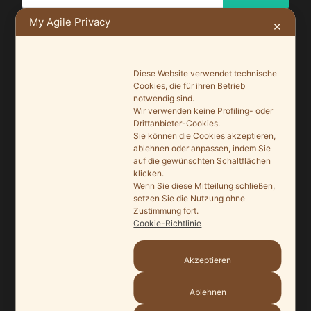
My Agile Privacy
✕
NEUSTE BEITRÄGE
Diese Website verwendet technische
Cookies, die für ihren Betrieb
notwendig sind.
Ein Leuchtturmprojekt für mehr Artenvielfalt
Wir verwenden keine Profiling- oder
9. Juni 2026
Drittanbieter-Cookies.
Sie können die Cookies akzeptieren,
ablehnen oder anpassen, indem Sie
Saisonauftakt nach Maß im Grönegau-Museum
auf die gewünschten Schaltflächen
20. Mai 2026
klicken.
Wenn Sie diese Mitteilung schließen,
Melle punktet beim „Tag des offenen Denkmals“
setzen Sie die Nutzung ohne
Zustimmung fort.
27. September 2025
Cookie-Richtlinie
Ein Schaufenster der Denkmalpflege
7. September 2025
Akzeptieren
Mit vergrößertem Führungsteam in die Zukunft
Ablehnen
3. September 2025