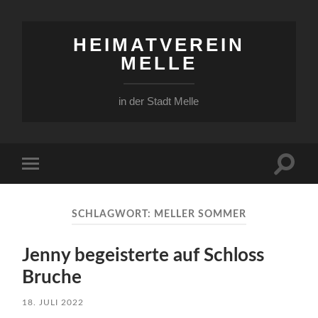
HEIMATVEREIN
MELLE
in der Stadt Melle
Suchfe
Mobile-
ein-/a
Menü
ein-/ausblenden
SCHLAGWORT:
MELLER SOMMER
Jenny begeisterte auf Schloss
Bruche
18. JULI 2022