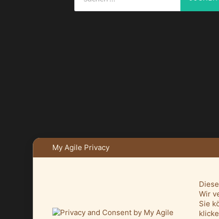
nach:
My Agile Privacy
Diese
Wir v
Sie k
klick