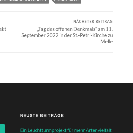
D OSNABRÜCKER LAND E.V.
STADT MELLE
NÄCHSTER BEITRAG
ekt
„Tag des offenen Denkmals“ am 11.
September 2022 in der St.-Petri-Kirche zu
Melle
NEUSTE BEITRÄGE
Ein Leuchtturmprojekt für mehr Artenvielfalt