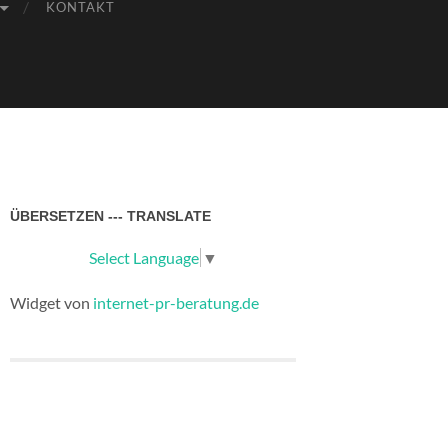
KONTAKT
ÜBERSETZEN --- TRANSLATE
Select Language
▼
Widget von
internet-pr-beratung.de