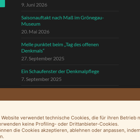
9. Juni 2026
Saisonauftakt nach Maß im Grönegau-
Museum
20. Mai 2026
Melle punktet beim „Tag des offenen
Denkmals“
27. September 2025
Ein Schaufenster der Denkmalpflege
7. September 2025
Mit vergrößertem Führungsteam in die
Zukunft
3. September 2025
 Website verwendet technische Cookies, die für ihren Betrieb 
erwenden keine Profiling- oder Drittanbieter-Cookies.
önnen die Cookies akzeptieren, ablehnen oder anpassen, indem
en.