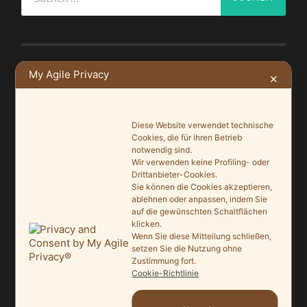
nach:
My Agile Privacy
✕
NEUSTE BEITRÄGE
Ein Leuchtturmprojekt für mehr Artenvielfalt
Diese Website verwendet technische
9. Juni 2026
Cookies, die für ihren Betrieb
notwendig sind.
Saisonauftakt nach Maß im Grönegau-Museum
Wir verwenden keine Profiling- oder
20. Mai 2026
Drittanbieter-Cookies.
Sie können die Cookies akzeptieren,
ablehnen oder anpassen, indem Sie
Melle punktet beim „Tag des offenen Denkmals“
auf die gewünschten Schaltflächen
27. September 2025
klicken.
Wenn Sie diese Mitteilung schließen,
Ein Schaufenster der Denkmalpflege
setzen Sie die Nutzung ohne
Zustimmung fort.
7. September 2025
Cookie-Richtlinie
Mit vergrößertem Führungsteam in die Zukunft