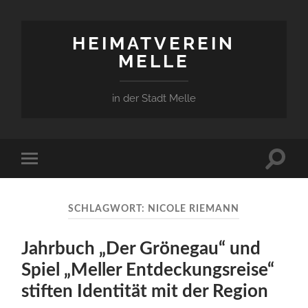
HEIMATVEREIN
MELLE
in der Stadt Melle
Suchfe
Mobile-
ein-/a
Menü
ein-/ausblenden
SCHLAGWORT:
NICOLE RIEMANN
Jahrbuch „Der Grönegau“ und
Spiel „Meller Entdeckungsreise“
stiften Identität mit der Region