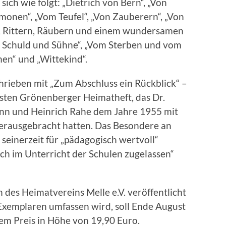
sich wie folgt: „Dietrich von Bern“, „Von
onen“, „Vom Teufel“, „Von Zauberern“, „Von
n, Rittern, Räubern und einem wundersamen
n Schuld und Sühne“, „Vom Sterben und vom
en“ und „Wittekind“.
hrieben mit „Zum Abschluss ein Rückblick“ –
sten Grönenberger Heimatheft, das Dr.
nn und Heinrich Rahe dem Jahre 1955 mit
erausgebracht hatten. Das Besondere an
s seinerzeit für „pädagogisch wertvoll“
h im Unterricht der Schulen zugelassen“
des Heimatvereins Melle e.V. veröffentlicht
Exemplaren umfassen wird, soll Ende August
em Preis in Höhe von 19,90 Euro.