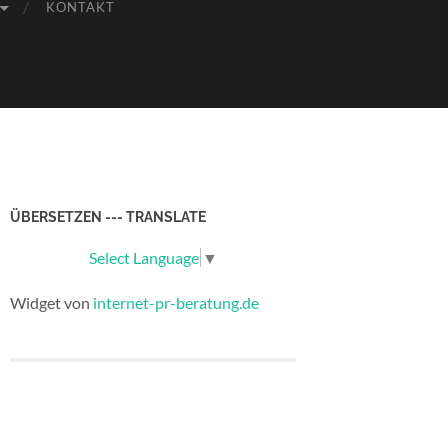
KONTAKT
ÜBERSETZEN --- TRANSLATE
Select Language
▼
Widget von
internet-pr-beratung.de