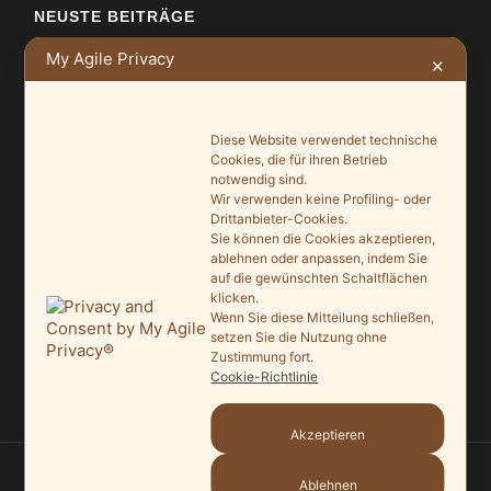
NEUSTE BEITRÄGE
My Agile Privacy
✕
Ein Leuchtturmprojekt für mehr Artenvielfalt
9. Juni 2026
Diese Website verwendet technische
Saisonauftakt nach Maß im Grönegau-Museum
Cookies, die für ihren Betrieb
20. Mai 2026
notwendig sind.
Wir verwenden keine Profiling- oder
Melle punktet beim „Tag des offenen Denkmals“
Drittanbieter-Cookies.
Sie können die Cookies akzeptieren,
27. September 2025
ablehnen oder anpassen, indem Sie
auf die gewünschten Schaltflächen
Ein Schaufenster der Denkmalpflege
klicken.
7. September 2025
Wenn Sie diese Mitteilung schließen,
setzen Sie die Nutzung ohne
Zustimmung fort.
Mit vergrößertem Führungsteam in die Zukunft
Cookie-Richtlinie
3. September 2025
Akzeptieren
Ablehnen
© 2026
HEIMATVEREIN MELLE
—
HOCH ↑