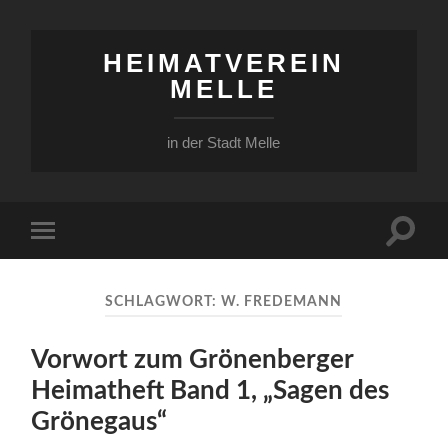
HEIMATVEREIN
MELLE
in der Stadt Melle
Suchfe
Mobile-
ein-/a
Menü
ein-/ausblenden
SCHLAGWORT:
W. FREDEMANN
Vorwort zum Grönenberger
Heimatheft Band 1, „Sagen des
Grönegaus“