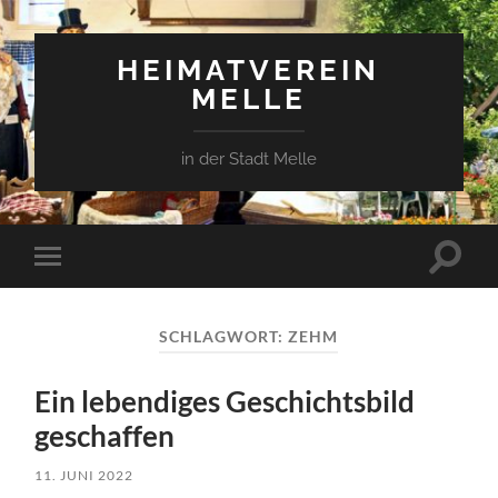
HEIMATVEREIN
MELLE
in der Stadt Melle
Suchfe
Mobile-
ein-/a
Menü
ein-/ausblenden
SCHLAGWORT:
ZEHM
Ein lebendiges Geschichtsbild
geschaffen
11. JUNI 2022