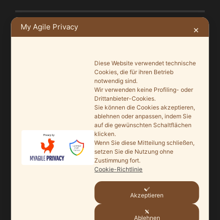
My Agile Privacy
✕
NEUSTE BEITRÄGE
Ein Leuchtturmprojekt für mehr Artenvielfalt
Diese Website verwendet technische
9. Juni 2026
Cookies, die für ihren Betrieb
notwendig sind.
Wir verwenden keine Profiling- oder
Saisonauftakt nach Maß im Grönegau-Museum
Drittanbieter-Cookies.
20. Mai 2026
Sie können die Cookies akzeptieren,
ablehnen oder anpassen, indem Sie
Melle punktet beim „Tag des offenen Denkmals“
auf die gewünschten Schaltflächen
klicken.
27. September 2025
Wenn Sie diese Mitteilung schließen,
setzen Sie die Nutzung ohne
Ein Schaufenster der Denkmalpflege
Zustimmung fort.
7. September 2025
Cookie-Richtlinie
Mit vergrößertem Führungsteam in die Zukunft
Akzeptieren
3. September 2025
Ablehnen