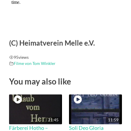
(C) Heimatverein Melle e.V.
95
views
Filme von Tom Winkler
You may also like
21:45
11:59
Färberei Hotho –
Soli Deo Gloria