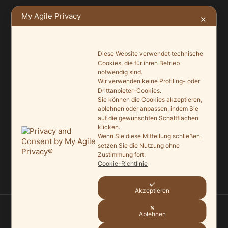
My Agile Privacy
✕
Ein Leuchtturmprojekt für mehr Artenvielfalt
9. Juni 2026
Diese Website verwendet technische
Saisonauftakt nach Maß im Grönegau-Museum
Cookies, die für ihren Betrieb
20. Mai 2026
notwendig sind.
Wir verwenden keine Profiling- oder
Melle punktet beim „Tag des offenen Denkmals“
Drittanbieter-Cookies.
Sie können die Cookies akzeptieren,
27. September 2025
ablehnen oder anpassen, indem Sie
auf die gewünschten Schaltflächen
Ein Schaufenster der Denkmalpflege
klicken.
7. September 2025
Wenn Sie diese Mitteilung schließen,
setzen Sie die Nutzung ohne
Zustimmung fort.
Mit vergrößertem Führungsteam in die Zukunft
Cookie-Richtlinie
3. September 2025
Akzeptieren
Ablehnen
© 2026
HEIMATVEREIN MELLE
—
HOCH ↑