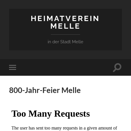
HEIMATVEREIN
MELLE
in der Stadt Melle
Suchfe
Mobile-
ein-/a
Menü
ein-/ausblenden
800-Jahr-Feier Melle