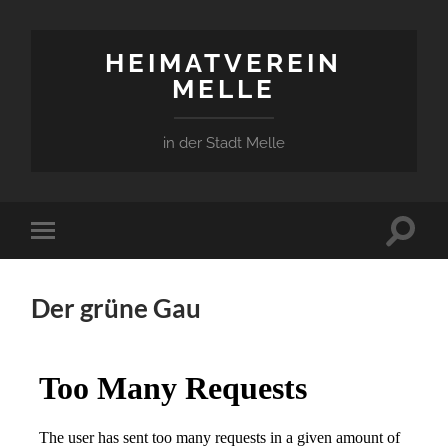
HEIMATVEREIN
MELLE
in der Stadt Melle
Suchfe
Mobile-
ein-/a
Menü
ein-/ausblenden
Der grüne Gau