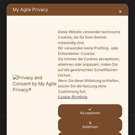
My Agile Privacy
✕
Ein Leuchtturmprojekt für mehr Artenvielfalt
9. Juni 2026
Diese Website verwendet technische
Saisonauftakt nach Maß im Grönegau-Museum
Cookies, die für ihren Betrieb
20. Mai 2026
notwendig sind.
Wir verwenden keine Profiling- oder
Melle punktet beim „Tag des offenen Denkmals“
Drittanbieter-Cookies.
Sie können die Cookies akzeptieren,
27. September 2025
ablehnen oder anpassen, indem Sie
auf die gewünschten Schaltflächen
Ein Schaufenster der Denkmalpflege
klicken.
7. September 2025
Wenn Sie diese Mitteilung schließen,
setzen Sie die Nutzung ohne
Zustimmung fort.
Mit vergrößertem Führungsteam in die Zukunft
Cookie-Richtlinie
3. September 2025
Akzeptieren
Ablehnen
© 2026
HEIMATVEREIN MELLE
—
HOCH ↑