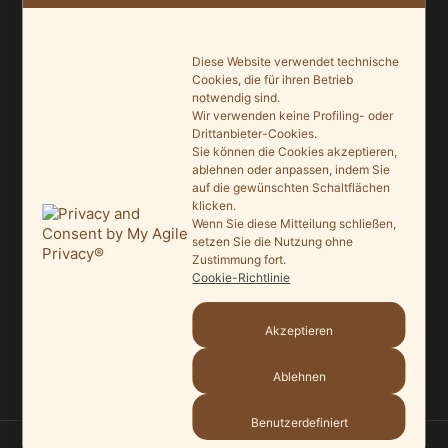
NEUSTE BEITRÄGE
Diese Website verwendet technische
Ein Leuchtturmprojekt für mehr Artenvielfalt
Cookies, die für ihren Betrieb
notwendig sind.
9. Juni 2026
Wir verwenden keine Profiling- oder
Drittanbieter-Cookies.
Saisonauftakt nach Maß im Grönegau-Museum
Sie können die Cookies akzeptieren,
20. Mai 2026
ablehnen oder anpassen, indem Sie
auf die gewünschten Schaltflächen
klicken.
Melle punktet beim „Tag des offenen Denkmals“
Wenn Sie diese Mitteilung schließen,
27. September 2025
setzen Sie die Nutzung ohne
Zustimmung fort.
Ein Schaufenster der Denkmalpflege
Cookie-Richtlinie
7. September 2025
Akzeptieren
Mit vergrößertem Führungsteam in die Zukunft
3. September 2025
Ablehnen
Benutzerdefiniert