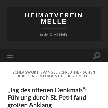
HEIMATVEREIN
MELLE
in der Stadt Melle
Suchfe
Mobile-
ein-/a
Menü
ein-/ausblenden
SCHLAGWORT:
EVANGELISCH-LUTHERISCHEN
KIRCHENGEMEINDE ST. PETRI ZU MELLE
„Tag des offenen Denkmals“:
Führung durch St. Petri fand
großen Anklang