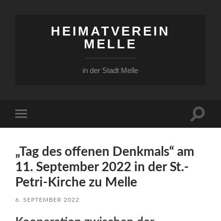
HEIMATVEREIN
MELLE
in der Stadt Melle
Suchfe
Mobile-
ein-/a
Menü
ein-/ausblenden
„Tag des offenen Denkmals“ am
11. September 2022 in der St.-
Petri-Kirche zu Melle
6. SEPTEMBER 2022