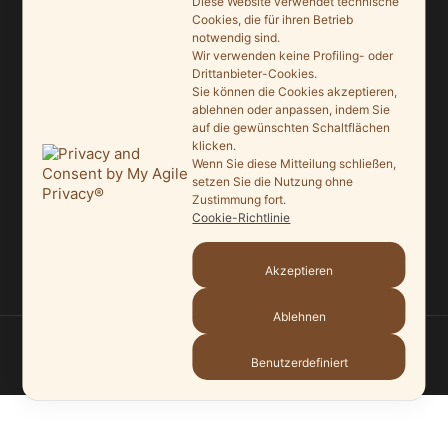
9. Juni 2026
Diese Website verwendet technische
Cookies, die für ihren Betrieb
notwendig sind.
Saisonauftakt nach Maß im Grönegau-Museum
Wir verwenden keine Profiling- oder
20. Mai 2026
Drittanbieter-Cookies.
Sie können die Cookies akzeptieren,
Melle punktet beim „Tag des offenen Denkmals“
ablehnen oder anpassen, indem Sie
auf die gewünschten Schaltflächen
27. September 2025
klicken.
Wenn Sie diese Mitteilung schließen,
Ein Schaufenster der Denkmalpflege
setzen Sie die Nutzung ohne
7. September 2025
Zustimmung fort.
Cookie-Richtlinie
Mit vergrößertem Führungsteam in die Zukunft
3. September 2025
Akzeptieren
Ablehnen
© 2026
HEIMATVEREIN MELLE
—
HOCH ↑
Benutzerdefiniert