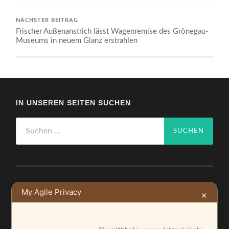
NÄCHSTER BEITRAG
Frischer Außenanstrich lässt Wagenremise des Grönegau-
Museums in neuem Glanz erstrahlen
IN UNSEREN SEITEN SUCHEN
Suchen
nach:
My Agile Privacy
NEUSTE BEITRÄGE
✕
Ein Leuchtturmprojekt für mehr Artenvielfalt