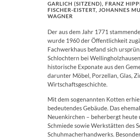
GARLICH (SITZEND), FRANZ HI
FISCHER-EISTERT, JOHANNES M
WAGNER
Der aus dem Jahr 1771 stammende
wurde 1960 der Öffentlichkeit zug
Fachwerkhaus befand sich ursprüng
Schlochtern bei Wellingholzhausen.
historische Exponate aus den Gemei
darunter Möbel, Porzellan, Glas, 
Wirtschaftsgeschichte.
Mit dem sogenannten Kotten erhie
bedeutendes Gebäude. Das ehemali
Neuenkirchen – beherbergt heute u
Schmiede sowie Werkstätten des S
Schuhmacherhandwerks. Besondere