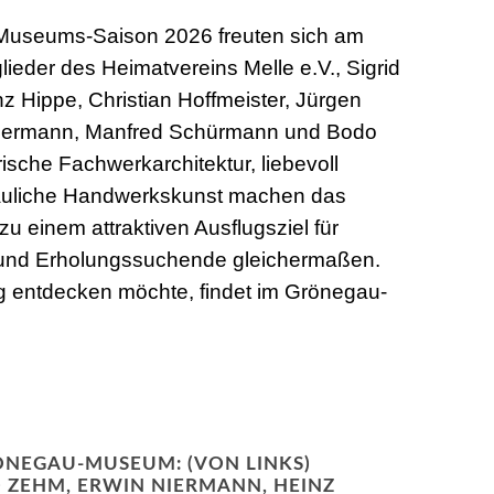
 Museums-Saison 2026 freuten sich am
ieder des Heimatvereins Melle e.V., Sigrid
nz Hippe, Christian Hoffmeister, Jürgen
Niermann, Manfred Schürmann und Bodo
rische Fachwerkarchitektur, liebevoll
auliche Handwerkskunst machen das
 einem attraktiven Ausflugsziel für
e und Erholungssuchende gleichermaßen.
g entdecken möchte, findet im Grönegau-
ÖNEGAU-MUSEUM: (VON LINKS)
 ZEHM, ERWIN NIERMANN, HEINZ