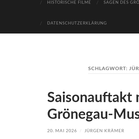
HISTORISCHE FILME
SAGEN DES GR
DATENSCHUTZERKLÄRUNG
SCHLAGWORT:
JÜ
Saisonauftakt
Grönegau-Mu
20. MAI 2026
/
JÜRGEN KRÄMER