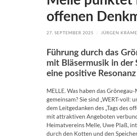
Melle punktet 
offenen Denkm
27. SEPTEMBER 2025
/
JÜRGEN KRÄM
Führung durch das Gr
mit Bläsermusik in der 
eine positive Resonanz
MELLE. Was haben das Grönegau-Mu
gemeinsam? Sie sind „WERT-voll: un
dem Leitgedanken des „Tags des off
mit attraktiven Angeboten verbun
Heimatvereins Melle, Uwe Plaß, in
durch den Kotten und den Speiche