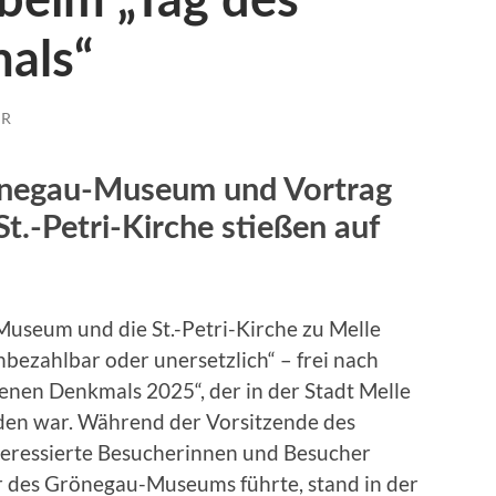
beim „Tag des
als“
ER
önegau-Museum und Vortrag
St.-Petri-Kirche stießen auf
seum und die St.-Petri-Kirche zu Melle
bezahlbar oder unersetzlich“ – frei nach
enen Denkmals 2025“, der in der Stadt Melle
den war. Während der Vorsitzende des
teressierte Besucherinnen und Besucher
r des Grönegau-Museums führte, stand in der