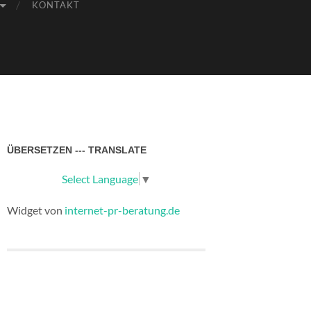
KONTAKT
ÜBERSETZEN --- TRANSLATE
Select Language
▼
Widget von
internet-pr-beratung.de