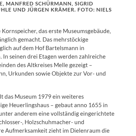
PPE, MANFRED SCHÜRMANN, SIGRID
UHLE UND JÜRGEN KRÄMER. FOTO: NIELS
 Kornspeicher, das erste Museumsgebäude,
änglich gemacht. Das mehrstöckige
lich auf dem Hof Bartelsmann in
 In seinen drei Etagen werden zahlreiche
nden des Altkreises Melle gezeigt –
Zinn, Urkunden sowie Objekte zur Vor- und
lt das Museum 1979 ein weiteres
ge Heuerlingshaus – gebaut anno 1655 in
nter anderem eine vollständig eingerichtete
chlosser-, Holzschuhmacher- und
 Aufmerksamkeit zieht im Dielenraum die