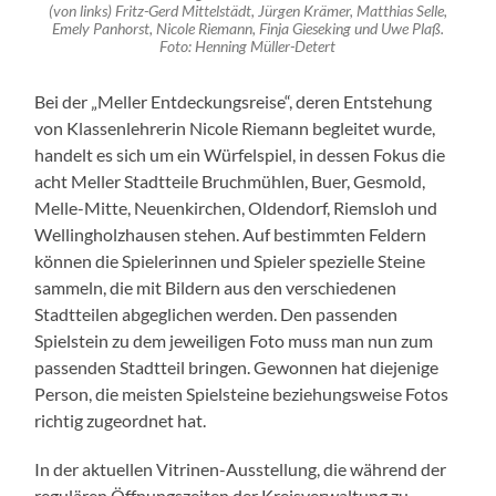
(von links) Fritz-Gerd Mittelstädt, Jürgen Krämer, Matthias Selle,
Emely Panhorst, Nicole Riemann, Finja Gieseking und Uwe Plaß.
Foto: Henning Müller-Detert
Bei der „Meller Entdeckungsreise“, deren Entstehung
von Klassenlehrerin Nicole Riemann begleitet wurde,
handelt es sich um ein Würfelspiel, in dessen Fokus die
acht Meller Stadtteile Bruchmühlen, Buer, Gesmold,
Melle-Mitte, Neuenkirchen, Oldendorf, Riemsloh und
Wellingholzhausen stehen. Auf bestimmten Feldern
können die Spielerinnen und Spieler spezielle Steine
sammeln, die mit Bildern aus den verschiedenen
Stadtteilen abgeglichen werden. Den passenden
Spielstein zu dem jeweiligen Foto muss man nun zum
passenden Stadtteil bringen. Gewonnen hat diejenige
Person, die meisten Spielsteine beziehungsweise Fotos
richtig zugeordnet hat.
In der aktuellen Vitrinen-Ausstellung, die während der
regulären Öffnungszeiten der Kreisverwaltung zu