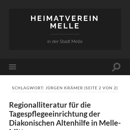
HEIMATVEREIN
MELLE
in der Stadt Melle
Suchfe
Mobile-
ein-/a
Menü
ein-/ausblenden
SCHLAGWORT:
JÜRGEN KRÄMER
(SEITE 2 VON 2)
Regionalliteratur für die
Tagespflegeeinrichtung der
Diakonischen Altenhilfe in Melle-