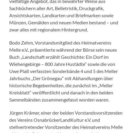
vielfältige Angebot, das in bewährter Weise aus
Sachbüchern aller Art, Belletristik, Druckgrafik,
Ansichtskarten, Landkarten und Briefmarken sowie
Münzen, Gemälden und neuen Medien bestand – und
zwar alles mit regionalem Hintergrund.
Bodo Zehm, Vorstandsmitglied des Heimatvereins
Melle e.V., präsentierte während der Börse sein neues
Buch „Landschaft erzählt Geschichte: Ein Dorf im
Wiehengebirge – 800 Jahre Hustädte“ sowie die von
Uwe Plaß verfassten Sonderbände 4 und 5 des Meller
Jahrbuchs „Der Grönegau“ mit Abhandlungen über
historische Begebenheiten, die zunächst im „Meller
Kreisblatt“ veröffentlicht und danach in den beiden
Sammelbänden zusammengefasst worden waren.
Jürgen Krämer, einer der beiden Vorstandsvorsitzenden
des Vereins OsnabrückerLandKultur e.V. und
stellvertretender Vorsitzender des Heimatvereins Melle