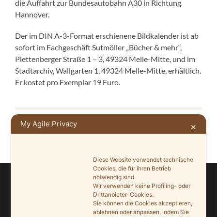
die Auffahrt zur Bundesautobahn A30 in Richtung
Hannover.
Der im DIN A-3-Format erschienene Bildkalender ist ab
sofort im Fachgeschäft Sutmöller „Bücher & mehr“,
Plettenberger Straße 1 – 3, 49324 Melle-Mitte, und im
Stadtarchiv, Wallgarten 1, 49324 Melle-Mitte, erhältlich.
Er kostet pro Exemplar 19 Euro.
My Agile Privacy
NEUERE
»
✕
Diese Website verwendet technische
Cookies, die für ihren Betrieb
notwendig sind.
Wir verwenden keine Profiling- oder
IN UNSEREN SEITEN SUCHEN
Drittanbieter-Cookies.
Sie können die Cookies akzeptieren,
Suchen
ablehnen oder anpassen, indem Sie
nach: