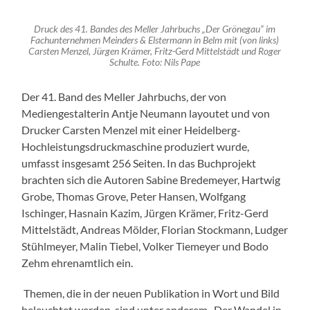
Druck des 41. Bandes des Meller Jahrbuchs „Der Grönegau“ im
Fachunternehmen Meinders & Elstermann in Belm mit (von links)
Carsten Menzel, Jürgen Krämer, Fritz-Gerd Mittelstädt und Roger
Schulte. Foto: Nils Pape
Der 41. Band des Meller Jahrbuchs, der von
Mediengestalterin Antje Neumann layoutet und von
Drucker Carsten Menzel mit einer Heidelberg-
Hochleistungsdruckmaschine produziert wurde,
umfasst insgesamt 256 Seiten. In das Buchprojekt
brachten sich die Autoren Sabine Bredemeyer, Hartwig
Grobe, Thomas Grove, Peter Hansen, Wolfgang
Ischinger, Hasnain Kazim, Jürgen Krämer, Fritz-Gerd
Mittelstädt, Andreas Mölder, Florian Stockmann, Ludger
Stühlmeyer, Malin Tiebel, Volker Tiemeyer und Bodo
Zehm ehrenamtlich ein.
Themen, die in der neuen Publikation in Wort und Bild
beleuchtet werden, sind unter anderem „Der Wandel in