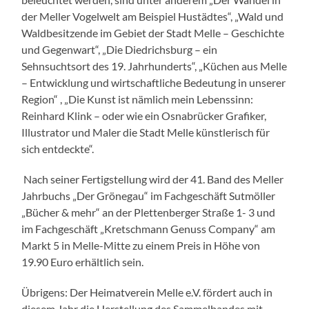
der Meller Vogelwelt am Beispiel Hustädtes“, „Wald und
Waldbesitzende im Gebiet der Stadt Melle – Geschichte
und Gegenwart“, „Die Diedrichsburg – ein
Sehnsuchtsort des 19. Jahrhunderts“, „Küchen aus Melle
– Entwicklung und wirtschaftliche Bedeutung in unserer
Region“ , „Die Kunst ist nämlich mein Lebenssinn:
Reinhard Klink – oder wie ein Osnabrücker Grafiker,
Illustrator und Maler die Stadt Melle künstlerisch für
sich entdeckte“.
Nach seiner Fertigstellung wird der 41. Band des Meller
Jahrbuchs „Der Grönegau“ im Fachgeschäft Sutmöller
„Bücher & mehr“ an der Plettenberger Straße 1- 3 und
im Fachgeschäft „Kretschmann Genuss Company“ am
Markt 5 in Melle-Mitte zu einem Preis in Höhe von
19.90 Euro erhältlich sein.
Übrigens: Der Heimatverein Melle e.V. fördert auch in
diesem Jahr die Herstellung des Sammelbandes mit