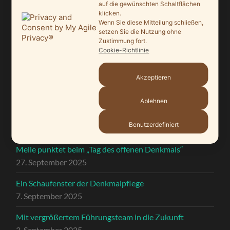
auf die gewünschten Schaltflächen
klicken.
Wenn Sie diese Mitteilung schließen,
setzen Sie die Nutzung ohne
Zustimmung fort.
Cookie-Richtlinie
NEUSTE BEITRÄGE
Akzeptieren
Ein Leuchtturmprojekt für mehr Artenvielfalt
9. Juni 2026
Ablehnen
Saisonauftakt nach Maß im Grönegau-Museum
Benutzerdefiniert
20. Mai 2026
Melle punktet beim „Tag des offenen Denkmals“
27. September 2025
Ein Schaufenster der Denkmalpflege
7. September 2025
Mit vergrößertem Führungsteam in die Zukunft
3. September 2025