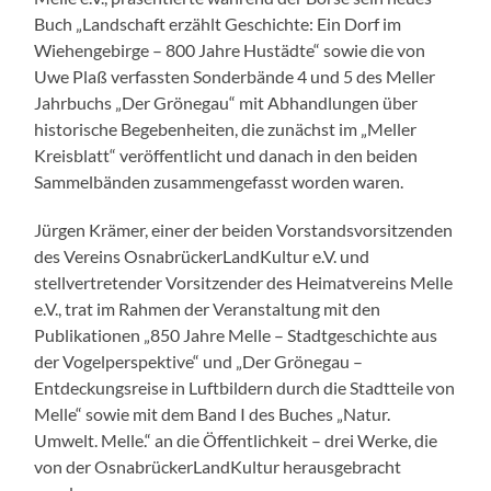
Buch „Landschaft erzählt Geschichte: Ein Dorf im
Wiehengebirge – 800 Jahre Hustädte“ sowie die von
Uwe Plaß verfassten Sonderbände 4 und 5 des Meller
Jahrbuchs „Der Grönegau“ mit Abhandlungen über
historische Begebenheiten, die zunächst im „Meller
Kreisblatt“ veröffentlicht und danach in den beiden
Sammelbänden zusammengefasst worden waren.
Jürgen Krämer, einer der beiden Vorstandsvorsitzenden
des Vereins OsnabrückerLandKultur e.V. und
stellvertretender Vorsitzender des Heimatvereins Melle
e.V., trat im Rahmen der Veranstaltung mit den
Publikationen „850 Jahre Melle – Stadtgeschichte aus
der Vogelperspektive“ und „Der Grönegau –
Entdeckungsreise in Luftbildern durch die Stadtteile von
Melle“ sowie mit dem Band I des Buches „Natur.
Umwelt. Melle.“ an die Öffentlichkeit – drei Werke, die
von der OsnabrückerLandKultur herausgebracht