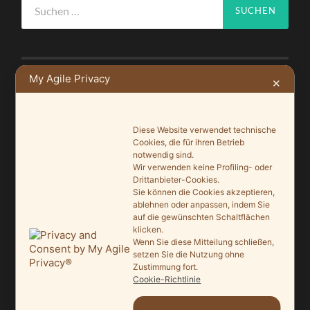
nach:
My Agile Privacy
✕
NEUSTE BEITRÄGE
Ein Leuchtturmprojekt für mehr Artenvielfalt
Diese Website verwendet technische
Cookies, die für ihren Betrieb
9. Juni 2026
notwendig sind.
Wir verwenden keine Profiling- oder
Saisonauftakt nach Maß im Grönegau-Museum
Drittanbieter-Cookies.
20. Mai 2026
Sie können die Cookies akzeptieren,
ablehnen oder anpassen, indem Sie
Melle punktet beim „Tag des offenen Denkmals“
auf die gewünschten Schaltflächen
klicken.
27. September 2025
Wenn Sie diese Mitteilung schließen,
setzen Sie die Nutzung ohne
Ein Schaufenster der Denkmalpflege
Zustimmung fort.
Cookie-Richtlinie
7. September 2025
Mit vergrößertem Führungsteam in die Zukunft