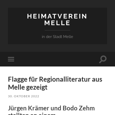
HEIMATVEREIN
MELLE
in der Stadt Melle
Suchfe
Mobile-
ein-/a
Menü
ein-/ausblenden
Flagge für Regionalliteratur aus
Melle gezeigt
30. OKTOBER 2022
Jürgen Krämer und Bodo Zehm