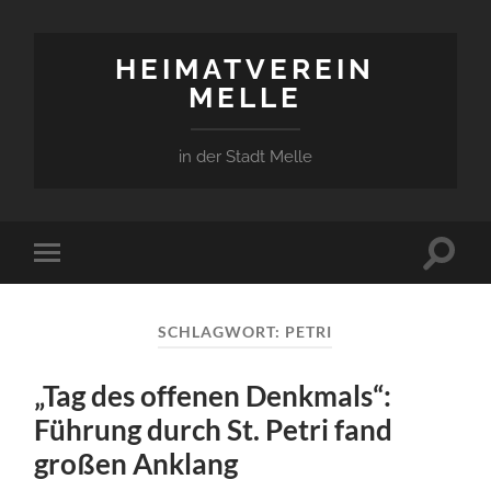
HEIMATVEREIN
MELLE
in der Stadt Melle
Suchfe
Mobile-
ein-/a
Menü
ein-/ausblenden
SCHLAGWORT:
PETRI
„Tag des offenen Denkmals“:
Führung durch St. Petri fand
großen Anklang