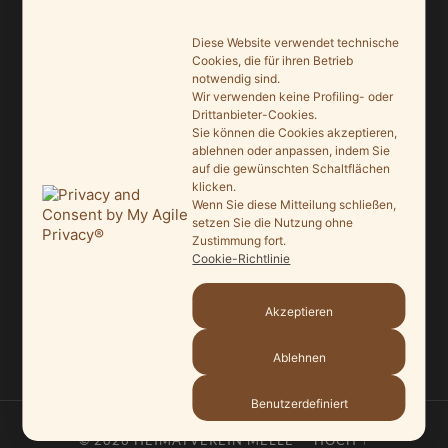
NEUSTE BEITRÄGE
Diese Website verwendet technische
Ein Leuchtturmprojekt für mehr Artenvielfalt
Cookies, die für ihren Betrieb
notwendig sind.
9. Juni 2026
Wir verwenden keine Profiling- oder
Drittanbieter-Cookies.
Saisonauftakt nach Maß im Grönegau-Museum
Sie können die Cookies akzeptieren,
20. Mai 2026
ablehnen oder anpassen, indem Sie
auf die gewünschten Schaltflächen
klicken.
Melle punktet beim „Tag des offenen Denkmals“
Wenn Sie diese Mitteilung schließen,
27. September 2025
setzen Sie die Nutzung ohne
Zustimmung fort.
Ein Schaufenster der Denkmalpflege
Cookie-Richtlinie
7. September 2025
Akzeptieren
Mit vergrößertem Führungsteam in die Zukunft
3. September 2025
Ablehnen
Benutzerdefiniert
© 2026
HEIMATVEREIN MELLE
—
HOCH ↑