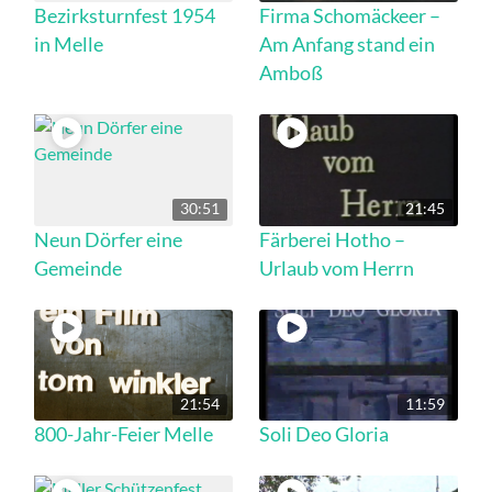
Bezirksturnfest 1954
Firma Schomäckeer –
in Melle
Am Anfang stand ein
Amboß
30:51
21:45
Neun Dörfer eine
Färberei Hotho –
Gemeinde
Urlaub vom Herrn
21:54
11:59
800-Jahr-Feier Melle
Soli Deo Gloria