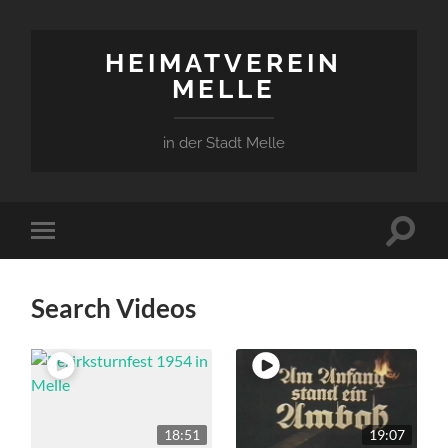
HEIMATVEREIN
MELLE
in der Stadt Melle
Suchfe
Mobile-
ein-/a
Menü
ein-/ausblenden
Search Videos
18:51
19:07