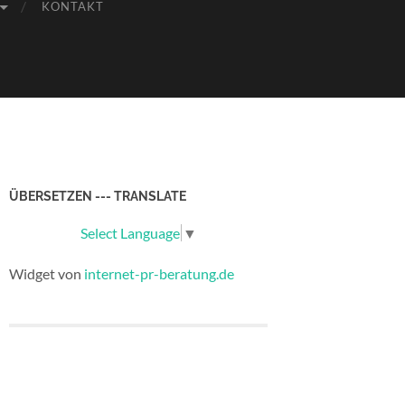
KONTAKT
ÜBERSETZEN --- TRANSLATE
Select Language
▼
Widget von
internet-pr-beratung.de