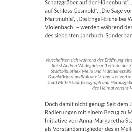
Schatzgräber auf der Hünenburg“, „
auf Schloss Gesmold“, „Die Sage vo
Martmühle“, „Die Engel-Eiche bei 
Violenbach“ – werden während der
des siebenten Jahrbuch-Sonderban
Verschafften sich während der Eröffnung ein
links) Andrea Wedegärtner (Leiterin der S
Stadtbibliothek Melle und Märchenerzähle
OsnabrückerLandKultur e.V. und stellvertret
Gerd Mittelstädt (Geograph und Herausgeber
des Heimatvereins Me
Doch damit nicht genug: Seit dem 
Radierungen mit einem Bezug zu Me
Initiative von Anna-Margaretha S
als Vorstandsmitglieder des in Mel