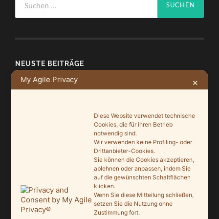
nach:
NEUSTE BEITRÄGE
My Agile Privacy
✕
Ein Leuchtturmprojekt für mehr Artenvielfalt
9. Juni 2026
Diese Website verwendet technische
Saisonauftakt nach Maß im Grönegau-Museum
Cookies, die für ihren Betrieb
20. Mai 2026
notwendig sind.
Wir verwenden keine Profiling- oder
Melle punktet beim „Tag des offenen Denkmals“
Drittanbieter-Cookies.
Sie können die Cookies akzeptieren,
27. September 2025
ablehnen oder anpassen, indem Sie
auf die gewünschten Schaltflächen
Ein Schaufenster der Denkmalpflege
klicken.
Wenn Sie diese Mitteilung schließen,
7. September 2025
setzen Sie die Nutzung ohne
Zustimmung fort.
Mit vergrößertem Führungsteam in die Zukunft