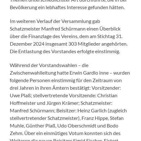
Bevölkerung ein lebhaftes Interesse gefunden hätten.
Im weiteren Verlauf der Versammlung gab
Schatzmeister Manfred Schürmann einen Überblick
über die Finanzlage des Vereins, dem am Stichtag 31.
Dezember 2024 insgesamt 303 Mitglieder angehörten.
Die Entlastung des Vorstandes erfolgte einstimmig.
Während der Vorstandswahlen – die
Zwischenwahlleitung hatte Erwin Gardlo inne – wurden
folgende Personen einstimmig für den Zeitraum von
drei Jahren in ihren Ämtern bestätigt: Vorsitzender:
Uwe Plaß; stellvertretende Vorsitzende: Christian
Hoffmeister und Jürgen Krämer; Schatzmeister:
Manfred Schürmann; Beisitzer: Heinz Garlich (zugleich
stellvertretender Schatzmeister), Franz Hippe, Stefan
Muhle, Günther Plaß, Udo Oberschmidt und Bodo
Zehm. Über ein einmütiges Votum konnten sich des
Weiteren die neuen Beisitzer Sigrid Fischer-Eistert,