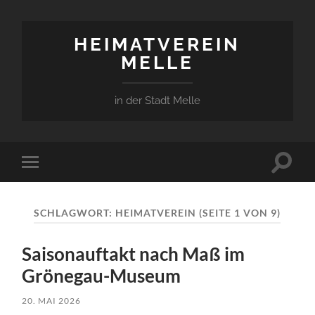
HEIMATVEREIN
MELLE
in der Stadt Melle
Suchfe
Mobile-
ein-/a
Menü
ein-/ausblenden
SCHLAGWORT:
HEIMATVEREIN
(SEITE 1 VON 9)
Saisonauftakt nach Maß im
Grönegau-Museum
20. MAI 2026