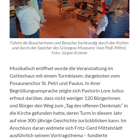
Führte die Besucherinnen und Besucher fachkundig durch den Kotten
und durch den Speicher des Grönegau-Museums: Uwe Plaß (Mitte).
Foto: Jürgen Krämer
Musikalisch eröffnet wurde die Veranstaltung im
Gotteshaus mit einem Turmblasen, dargeboten vom
Posaunenchor St. Petri und Paulus. In ihrer
Begrüßungsansprache zeigte sich Pastorin Lore Julius
erfreut darüber, dass nicht weniger 120 Bürgerinnen
und Bürger den Weg zum „Tag des offenen Denkmals“ in
die Kirche gefunden hatte, deren Turm in diesem Jahr
auf eine 300-jährige Geschichte zurückblicken kann. Im
Anschluss daran widmete sich Fritz-Gerd Mittelstädt
ausführlich seinem Vortragsthema – fundierte