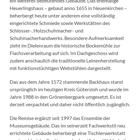
ein weiteres bedeutendes Gebäude. Das ehemalige
Heuerlingshaus – gebaut anno 1655 in Neuenkirchen –
beherbergt heute unter anderem eine vollständig
eingerichtete Schmiede sowie Werkstätten des
Schlosser-, Holzschuhmacher- und
Schuhmacherhandwerks. Besondere Aufmerksamkeit
zieht im Dielenraum die historische Bockemühle zur
Flachsverarbeitung auf sich. Im Dachgeschoss wird
zudem anschaulich die traditionelle Leinenherstellung
mit funktionstüchtigen Webstühlen dargestellt.
Das aus dem Jahre 1572 stammende Backhaus stand
ursprünglich im heutigen Kreis Gütersloh und wurde im
Jahre 1988 in den Grönenbergpark umgesetzt. Es ist
derzeit verpachtet und daher nicht öffentlich zugänglich.
Die Remise ergänzt seit 1997 das Ensemble der
Museumsgebäude. Das im seinerzeit Fachwerkstil neu
errichtete Gebäude beherbergt eine Tischlerwerkstatt