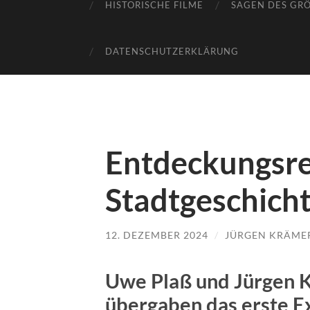
HISTORISCHE FILME
SAGEN DES GR
DATENSCHUTZERKLÄRUNG
Entdeckungsrei
Stadtgeschich
12. DEZEMBER 2024
/
JÜRGEN KRÄME
Uwe Plaß und Jürgen 
übergaben das erste E