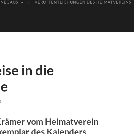
ÖNEGAUS
VERÖFFENTLICHUNGEN DES HEIMATVEREINS
se in die
te
R
Krämer vom Heimatverein
xemplar des Kalenders