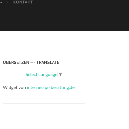
KONTAKT
ÜBERSETZEN --- TRANSLATE
Select Language
▼
Widget von
internet-pr-beratung.de