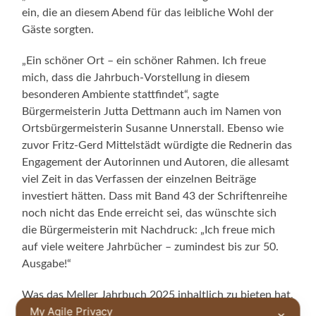
ein, die an diesem Abend für das leibliche Wohl der
Gäste sorgten.
„Ein schöner Ort – ein schöner Rahmen. Ich freue
mich, dass die Jahrbuch-Vorstellung in diesem
besonderen Ambiente stattfindet“, sagte
Bürgermeisterin Jutta Dettmann auch im Namen von
Ortsbürgermeisterin Susanne Unnerstall. Ebenso wie
zuvor Fritz-Gerd Mittelstädt würdigte die Rednerin das
Engagement der Autorinnen und Autoren, die allesamt
viel Zeit in das Verfassen der einzelnen Beiträge
investiert hätten. Dass mit Band 43 der Schriftenreihe
noch nicht das Ende erreicht sei, das wünschte sich
die Bürgermeisterin mit Nachdruck: „Ich freue mich
auf viele weitere Jahrbücher – zumindest bis zur 50.
Ausgabe!“
Was das Meller Jahrbuch 2025 inhaltlich zu bieten hat,
My Agile Privacy
verdeutlicht die nachfolgende Übersicht mit den