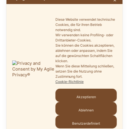
✕
Namen aller Autorinnen und Autoren und deren
Themen:
Diese Website verwendet technische
Jutta Dettmann: „Das Leben in unserer Heimat
Cookies, die für ihren Betrieb
notwendig sind.
vielgestaltig dargestellt – Grußwort der
Wir verwenden keine Profiling- oder
Bürgermeisterin
Drittanbieter-Cookies.
Sie können die Cookies akzeptieren,
Hon.-Prof. Dr. Fritz-Gerd Mittelstädt: „Mensch
ablehnen oder anpassen, indem Sie
und Raum – Räume und Menschen – Vorwort
auf die gewünschten Schaltflächen
des Herausgebers“
klicken.
Wenn Sie diese Mitteilung schließen,
Astrid Schmidtendorf: „Melle-Buer – Eine
setzen Sie die Nutzung ohne
abwechslungsreiche Landschaft für Jura-
Zustimmung fort.
Cookie-Richtlinie
Fossilien“
Volker Tiemeyer: „Biotopverbund in der
Akzeptieren
Gemarkung Markendorf – Naturschutz auf
lokaler Ebene“
Ablehnen
Bodo Zehm mit einem Beitrag von Uwe Plaß:
„Sieben Fragen zur Geschichte der Stadt Melle“
Benutzerdefiniert
Dr. Peter Hennig: „Von Melle nach Helmstedt: