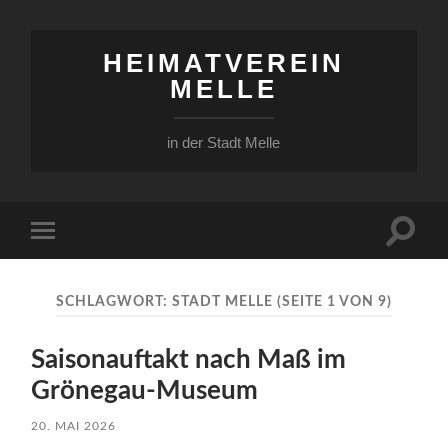
HEIMATVEREIN
MELLE
in der Stadt Melle
Suchfe
Mobile-
ein-/a
Menü
ein-/ausblenden
SCHLAGWORT:
STADT MELLE
(SEITE 1 VON 9)
Saisonauftakt nach Maß im
Grönegau-Museum
20. MAI 2026