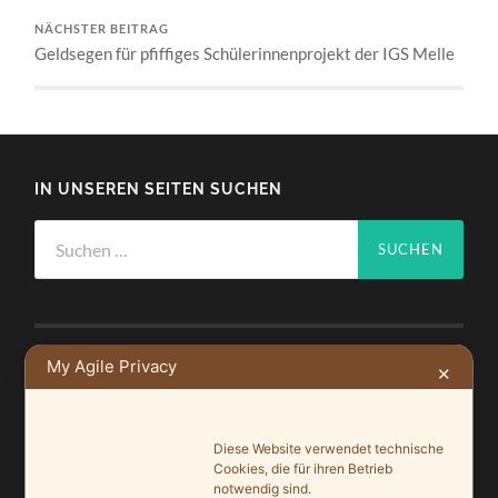
NÄCHSTER BEITRAG
Geldsegen für pfiffiges Schülerinnenprojekt der IGS Melle
IN UNSEREN SEITEN SUCHEN
Suchen
nach:
My Agile Privacy
✕
NEUSTE BEITRÄGE
Ein Leuchtturmprojekt für mehr Artenvielfalt
Diese Website verwendet technische
9. Juni 2026
Cookies, die für ihren Betrieb
notwendig sind.