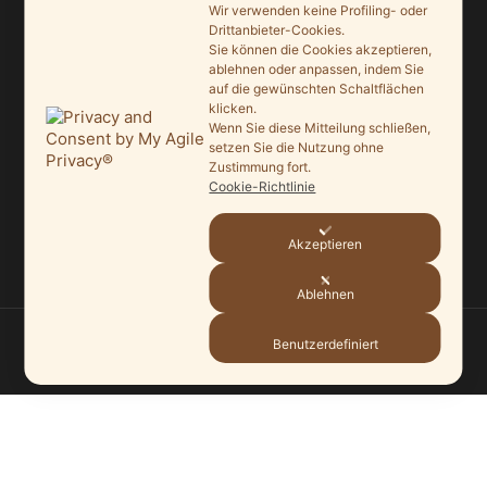
Saisonauftakt nach Maß im Grönegau-Museum
Wir verwenden keine Profiling- oder
Drittanbieter-Cookies.
20. Mai 2026
Sie können die Cookies akzeptieren,
ablehnen oder anpassen, indem Sie
Melle punktet beim „Tag des offenen Denkmals“
auf die gewünschten Schaltflächen
27. September 2025
klicken.
Wenn Sie diese Mitteilung schließen,
setzen Sie die Nutzung ohne
Ein Schaufenster der Denkmalpflege
Zustimmung fort.
7. September 2025
Cookie-Richtlinie
Mit vergrößertem Führungsteam in die Zukunft
Akzeptieren
3. September 2025
Ablehnen
Benutzerdefiniert
© 2026
HEIMATVEREIN MELLE
—
HOCH ↑