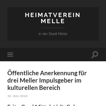
HEIMATVEREIN
MELLE
in der Stadt Melle
Suchfe
Mobile-
ein-/a
Menü
ein-/ausblenden
Öffentliche Anerkennung für
drei Meller Impulsgeber im
kulturellen Bereich
10. JULI 2022