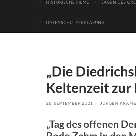
HISTORISCHE FILME
SAGEN DES GR
DATENSCHUTZERKLÄRUNG
„Die Diedrichs
Keltenzeit zu
28. SEPTEMBER 2021
/
JÜRGEN KRÄM
„Tag des offenen De
Bodo Zehm in den M