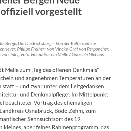
fiziell vorgestellt
e Berge: Die Diedrichsburg – Von der Keltenzeit zur
Schriever, Philipp Freiherr von Vincke-Graf von Perponcher,
on links). Foto: Heimatverein Melle / Gabriele Niehaus
dt Melle zum „Tag des offenen Denkmals“
nschein und angenehmen Temperaturen an der
n statt – und zwar unter dem Leitgedanken
chitektur und Denkmalpflege“. Im Mittelpunkt
el beachteter Vortrag des ehemaligen
n Landkreis Osnabrück, Bodo Zehm, zum
mantischer Sehnsuchtsort des 19.
n kleines, aber feines Rahmenprogramm, das