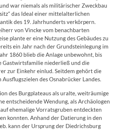
nd war niemals als militärischer Zweckbau
itz“ das Ideal einer mittelalterlichen
antik des 19. Jahrhunderts verkörpern.
reiherr von Vincke vom benachbarten
ise plante er eine Nutzung des Gebäudes zu
eits ein Jahr nach der Grundsteinlegung im
Jahr 1860 blieb die Anlage unbewohnt, bis
e Gastwirtsfamilie niederließ und die
r zur Einkehr einlud. Seitdem gehört die
 Ausflugszielen des Osnabrücker Landes.
ion des Burgplateaus als uralte, weiträumige
ne entscheidende Wendung, als Archäologen
 auf ehemalige Vorratsgruben entdeckten
en konnten. Anhand der Datierung in den
Geb. kann der Ursprung der Diedrichsburg