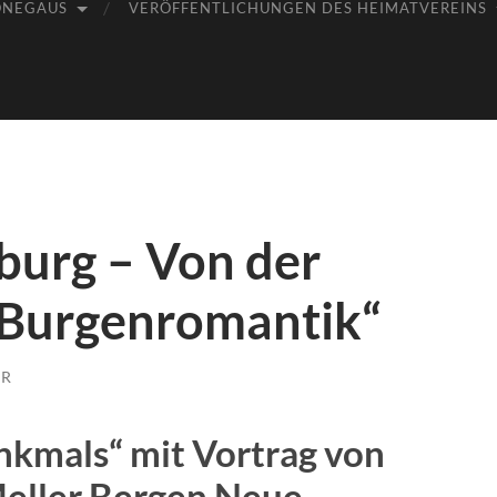
ÖNEGAUS
VERÖFFENTLICHUNGEN DES HEIMATVEREINS
burg – Von der
r Burgenromantik“
ER
nkmals“ mit Vortrag von
eller Bergen Neue