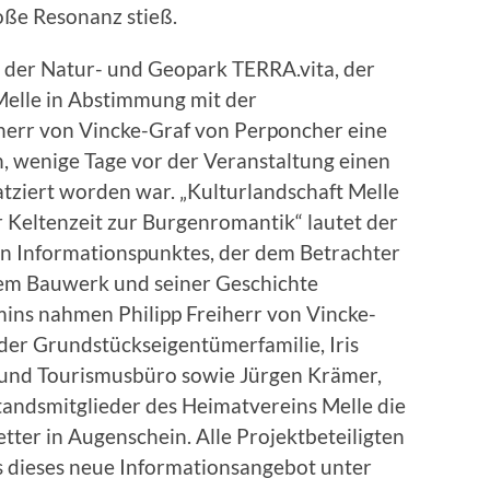
oße Resonanz stieß.
n der Natur- und Geopark TERRA.vita, der
Melle in Abstimmung mit der
herr von Vincke-Graf von Perponcher eine
n, wenige Tage vor der Veranstaltung einen
atziert worden war. „Kulturlandschaft Melle
 Keltenzeit zur Burgenromantik“ lautet der
eten Informationspunktes, der dem Betrachter
em Bauwerk und seiner Geschichte
mins nahmen Philipp Freiherr von Vincke-
der Grundstückseigentümerfamilie, Iris
 und Tourismusbüro sowie Jürgen Krämer,
andsmitglieder des Heimatvereins Melle die
ter in Augenschein. Alle Projektbeteiligten
 dieses neue Informationsangebot unter