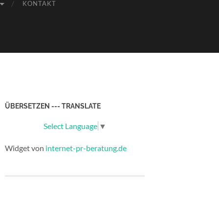
KONTAKT
ÜBERSETZEN --- TRANSLATE
Select Language
▼
Widget von
internet-pr-beratung.de