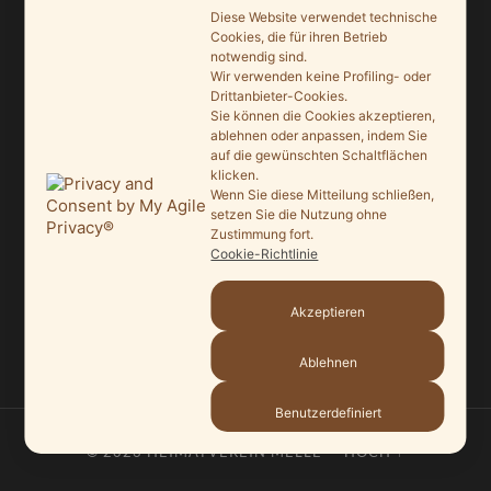
Diese Website verwendet technische
Ein Leuchtturmprojekt für mehr Artenvielfalt
Cookies, die für ihren Betrieb
notwendig sind.
9. Juni 2026
Wir verwenden keine Profiling- oder
Drittanbieter-Cookies.
Saisonauftakt nach Maß im Grönegau-Museum
Sie können die Cookies akzeptieren,
20. Mai 2026
ablehnen oder anpassen, indem Sie
auf die gewünschten Schaltflächen
klicken.
Melle punktet beim „Tag des offenen Denkmals“
Wenn Sie diese Mitteilung schließen,
27. September 2025
setzen Sie die Nutzung ohne
Zustimmung fort.
Ein Schaufenster der Denkmalpflege
Cookie-Richtlinie
7. September 2025
Akzeptieren
Mit vergrößertem Führungsteam in die Zukunft
3. September 2025
Ablehnen
Benutzerdefiniert
© 2026
HEIMATVEREIN MELLE
—
HOCH ↑