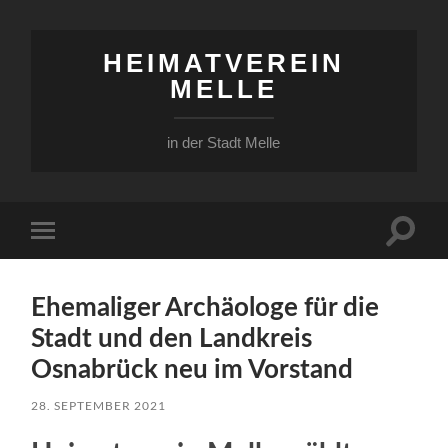
HEIMATVEREIN
MELLE
in der Stadt Melle
Suchfe
Mobile-
ein-/a
Menü
ein-/ausblenden
Ehemaliger Archäologe für die
Stadt und den Landkreis
Osnabrück neu im Vorstand
28. SEPTEMBER 2021