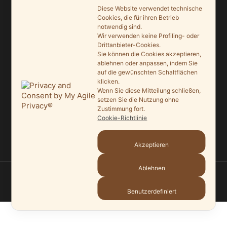
9. Juni 2026
Diese Website verwendet technische
Cookies, die für ihren Betrieb
Saisonauftakt nach Maß im Grönegau-Museum
notwendig sind.
20. Mai 2026
Wir verwenden keine Profiling- oder
Drittanbieter-Cookies.
Sie können die Cookies akzeptieren,
Melle punktet beim „Tag des offenen Denkmals“
ablehnen oder anpassen, indem Sie
27. September 2025
auf die gewünschten Schaltflächen
klicken.
Ein Schaufenster der Denkmalpflege
Wenn Sie diese Mitteilung schließen,
setzen Sie die Nutzung ohne
7. September 2025
Zustimmung fort.
Cookie-Richtlinie
Mit vergrößertem Führungsteam in die Zukunft
3. September 2025
Akzeptieren
Ablehnen
© 2026
HEIMATVEREIN MELLE
—
HOCH ↑
Benutzerdefiniert