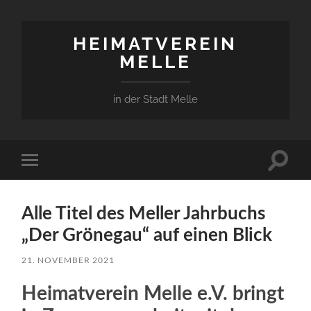
HEIMATVEREIN
MELLE
in der Stadt Melle
Suchfe
Mobile-
ein-/a
Menü
ein-/ausblenden
Alle Titel des Meller Jahrbuchs
„Der Grönegau“ auf einen Blick
21. NOVEMBER 2021
Heimatverein Melle e.V. bringt