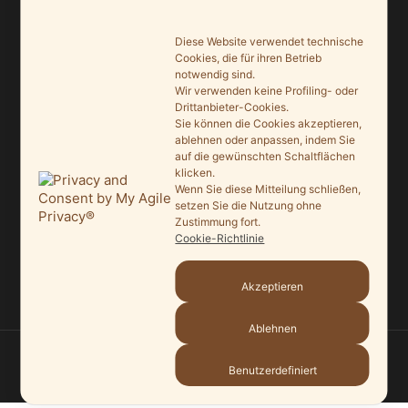
Ein Leuchtturmprojekt für mehr Artenvielfalt
9. Juni 2026
Diese Website verwendet technische
Cookies, die für ihren Betrieb
notwendig sind.
Saisonauftakt nach Maß im Grönegau-Museum
Wir verwenden keine Profiling- oder
20. Mai 2026
Drittanbieter-Cookies.
Sie können die Cookies akzeptieren,
Melle punktet beim „Tag des offenen Denkmals“
ablehnen oder anpassen, indem Sie
auf die gewünschten Schaltflächen
27. September 2025
klicken.
Wenn Sie diese Mitteilung schließen,
Ein Schaufenster der Denkmalpflege
setzen Sie die Nutzung ohne
7. September 2025
Zustimmung fort.
Cookie-Richtlinie
Mit vergrößertem Führungsteam in die Zukunft
3. September 2025
Akzeptieren
Ablehnen
© 2026
HEIMATVEREIN MELLE
—
HOCH ↑
Benutzerdefiniert