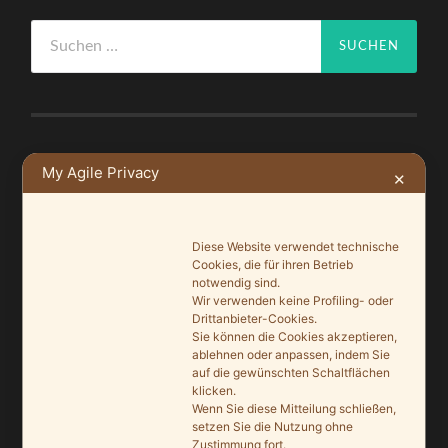
Suchen
nach:
NEUSTE BEITRÄGE
My Agile Privacy
✕
Ein Leuchtturmprojekt für mehr Artenvielfalt
9. Juni 2026
Diese Website verwendet technische
Cookies, die für ihren Betrieb
Saisonauftakt nach Maß im Grönegau-Museum
notwendig sind.
Wir verwenden keine Profiling- oder
20. Mai 2026
Drittanbieter-Cookies.
Sie können die Cookies akzeptieren,
Melle punktet beim „Tag des offenen Denkmals“
ablehnen oder anpassen, indem Sie
27. September 2025
auf die gewünschten Schaltflächen
klicken.
Wenn Sie diese Mitteilung schließen,
Ein Schaufenster der Denkmalpflege
setzen Sie die Nutzung ohne
7. September 2025
Zustimmung fort.