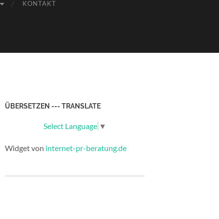
KONTAKT
ÜBERSETZEN --- TRANSLATE
Select Language
▼
Widget von
internet-pr-beratung.de