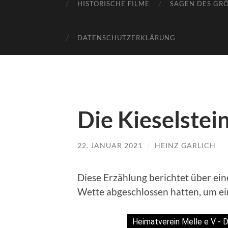
HISTORISCHE FILME
SAGEN DES GR
DATENSCHUTZERKLÄRUNG
Die Kieselstei
22. JANUAR 2021
/
HEINZ GARLICH
Diese Erzählung berichtet über ein
Wette abgeschlossen hatten, um ein
Heimatverein Melle e V - D