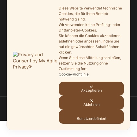
9. Juni 2026
Diese Website verwendet technische
Saisonauftakt nach Maß im Grönegau-Museum
Cookies, die für ihren Betrieb
notwendig sind.
20. Mai 2026
Wir verwenden keine Profiling- oder
Drittanbieter-Cookies.
Melle punktet beim „Tag des offenen Denkmals“
Sie können die Cookies akzeptieren,
27. September 2025
ablehnen oder anpassen, indem Sie
auf die gewünschten Schaltflächen
klicken.
Ein Schaufenster der Denkmalpflege
Wenn Sie diese Mitteilung schließen,
7. September 2025
setzen Sie die Nutzung ohne
Zustimmung fort.
Mit vergrößertem Führungsteam in die Zukunft
Cookie-Richtlinie
3. September 2025
Akzeptieren
Ablehnen
© 2026
HEIMATVEREIN MELLE
—
HOCH ↑
Benutzerdefiniert