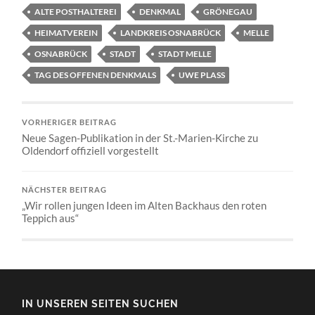
ALTE POSTHALTEREI
DENKMAL
GRÖNEGAU
HEIMATVEREIN
LANDKREIS OSNABRÜCK
MELLE
OSNABRÜCK
STADT
STADT MELLE
TAG DES OFFENEN DENKMALS
UWE PLASS
VORHERIGER BEITRAG
Neue Sagen-Publikation in der St.-Marien-Kirche zu
Oldendorf offiziell vorgestellt
NÄCHSTER BEITRAG
„Wir rollen jungen Ideen im Alten Backhaus den roten
Teppich aus“
IN UNSEREN SEITEN SUCHEN