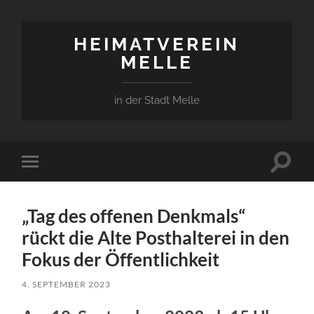
HEIMATVEREIN
MELLE
in der Stadt Melle
Suchfe
Mobile-
ein-/a
Menü
ein-/ausblenden
„Tag des offenen Denkmals“
rückt die Alte Posthalterei in den
Fokus der Öffentlichkeit
4. SEPTEMBER 2023