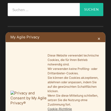
Suchen
nach:
My Agile Privacy
✕
NEUSTE BEITRÄGE
Ein Leuchtturmprojekt für mehr Artenvielfalt
Diese Website verwendet technische
9. Juni 2026
Cookies, die für ihren Betrieb
notwendig sind.
Saisonauftakt nach Maß im Grönegau-Museum
Wir verwenden keine Profiling- oder
20. Mai 2026
Drittanbieter-Cookies.
Sie können die Cookies akzeptieren,
ablehnen oder anpassen, indem Sie
Melle punktet beim „Tag des offenen Denkmals“
auf die gewünschten Schaltflächen
27. September 2025
klicken.
Wenn Sie diese Mitteilung schließen,
Ein Schaufenster der Denkmalpflege
setzen Sie die Nutzung ohne
Zustimmung fort.
7. September 2025
Cookie-Richtlinie